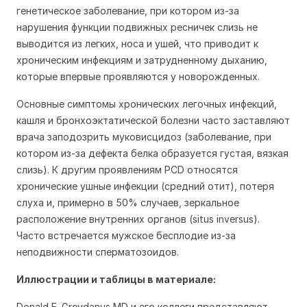
генетическое заболевание, при котором из-за
нарушения функции подвижных ресничек слизь не
выводится из легких, носа и ушей, что приводит к
хроническим инфекциям и затрудненному дыханию,
которые впервые проявляются у новорожденных.
Основные симптомы хронических легочных инфекций,
кашля и бронхоэктатической болезни часто заставляют
врача заподозрить муковисцидоз (заболевание, при
котором из-за дефекта белка образуется густая, вязкая
слизь). К другим проявлениям PCD относятся
хронические ушные инфекции (средний отит), потеря
слуха и, примерно в 50% случаев, зеркальное
расположение внутренних органов (situs inversus).
Часто встречается мужское бесплодие из-за
неподвижности сперматозоидов.
Иллюстрации и таблицы в матери
але:
Donald E. Greydanus MD и его коллеги представляют