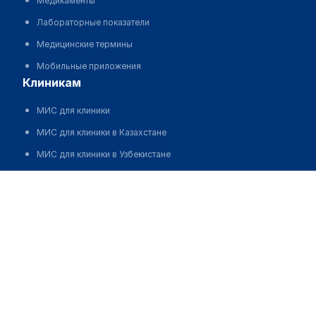
Медикаменты
Лабораторные показатели
Медицинские термины
Мобильные приложения
клиникам
МИС для клиники
МИС для клиники в Казахстане
МИС для клиники в Узбекистане
МИС для клиники в Кыргызстане
МИС для стоматологии
МИС для клиники ВРТ, центра ЭКО
МИС для стационара
Программа для аптеки
Автоматизация блока питания
Реклама и продвижение клиник