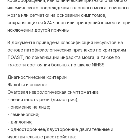
кровообращения; или клинические признаки очагового
ишемического повреждения головного мозга, спинного
мозга или сетчатки на основании симптомов,
сохраняющихся ≥24 часов или приведший к смерти, при
исключении другой причины.
В документе приведена классификация инсультов на
основе патофизиологических признаков по критериям
TOAST, по локализации инфаркта мозга, а также по
тяжести состояния больных по шкале NIHSS.
Диагностические критерии:
Жалобы и анамнез
Очаговая неврологическая симптоматика:
- невнятность речи (дизартрия);
- онемение на лице;
- гемианопсия;
- диплопия;
- одностороннее/двусторонние двигательные и
чувствительные расстройства;