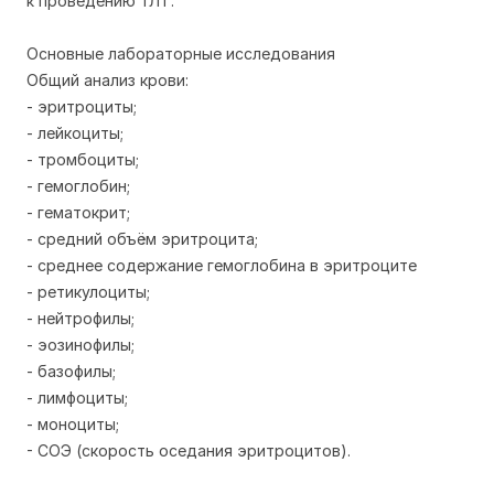
к проведению ТЛТ.
Основные лабораторные исследования
Общий анализ крови:
- эритроциты;
- лейкоциты;
- тромбоциты;
- гемоглобин;
- гематокрит;
- средний объём эритроцита;
- среднее содержание гемоглобина в эритроците
- ретикулоциты;
- нейтрофилы;
- эозинофилы;
- базофилы;
- лимфоциты;
- моноциты;
- СОЭ (скорость оседания эритроцитов).