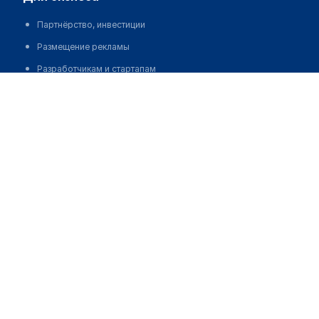
Партнёрство, инвестиции
Размещение рекламы
Разработчикам и стартапам
Медицинским ассоциациям
Корпорациям и регионам
о нас
Пользовательское соглашение
О проекте
Команда
Статистика "МедЭлемент"
Контакты
Выходные данные
medelement global
Русская версия