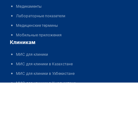
Медикаменты
Лабораторные показатели
Медицинские термины
Мобильные приложения
клиникам
МИС для клиники
МИС для клиники в Казахстане
МИС для клиники в Узбекистане
МИС для клиники в Кыргызстане
МИС для стоматологии
МИС для клиники ВРТ, центра ЭКО
МИС для стационара
Программа для аптеки
Автоматизация блока питания