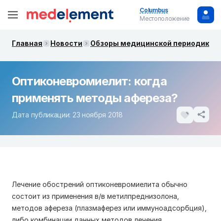
Columbus
Местоположение
Главная
Новости
Обзоры медицинской периодики. 
Оптиконевромиелит: когда
применять методы афереза?
Дата публикации: 23 ноября 2018
Лечение обострений оптиконевромиелита обычно
состоит из применения в/в метилпреднизолона,
методов афереза (плазмаферез или иммуноадсорбция),
либо комбинации данных методов лечения.