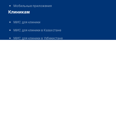
Мобильные приложения
клиникам
МИС для клиники
МИС для клиники в Казахстане
МИС для клиники в Узбекистане
МИС для клиники в Кыргызстане
МИС для стоматологии
МИС для клиники ВРТ, центра ЭКО
МИС для стационара
Программа для аптеки
Автоматизация блока питания
Реклама и продвижение клиник
Разработка сайта клиники
Разработка сайта клиники в России