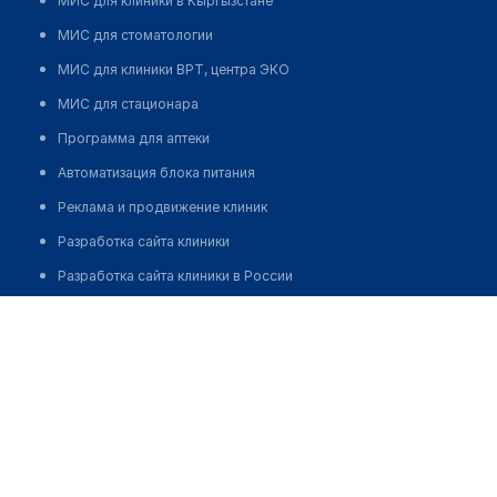
МИС для клиники в Кыргызстане
МИС для стоматологии
МИС для клиники ВРТ, центра ЭКО
МИС для стационара
Программа для аптеки
Автоматизация блока питания
Реклама и продвижение клиник
Разработка сайта клиники
Разработка сайта клиники в России
Разработка сайта клиники в Казахстане
Разработка сайта клиники в Беларуси
Разработка сайта клиники в Кыргызстане
Разработка сайта клиники в Узбекистане
для бизнеса
Партнёрство, инвестиции