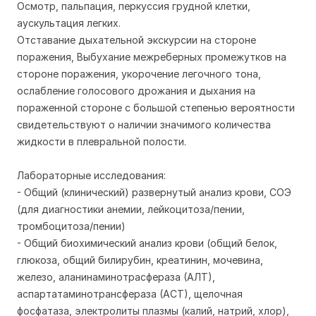
Осмотр, пальпация, перкуссия грудной клетки,
аускультация легких.
Отставание дыхательной экскурсии на стороне
поражения, Выбухание межреберных промежутков на
стороне поражения, укорочение легочного тона,
ослабление голосового дрожания и дыхания на
пораженной стороне с большой степенью вероятности
свидетельствуют о наличии значимого количества
жидкости в плевральной полости.
Лабораторные исследования:
- Общий (клинический) развернутый анализ крови, СОЭ
(для диагностики анемии, лейкоцитоза/пении,
тромбоцитоза/пении)
- Общий биохимический анализ крови (общий белок,
глюкоза, общий билирубин, креатинин, мочевина,
железо, аланинаминотрасфераза (АЛТ),
аспартатаминотрансфераза (АСТ), щелочная
фосфатаза, электролиты плазмы (калий, натрий, хлор),