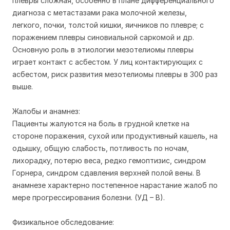
плевры сложная, особенно в плане дифференциального
диагноза с метастазами рака молочной железы,
легкого, почки, толстой кишки, яичников по плевре; с
поражением плевры синовиальной саркомой и др.
Основную роль в этиологии мезотелиомы плевры
играет контакт с асбестом. У лиц контактирующих с
асбестом, риск развития мезотелиомы плевры в 300 раз
выше.
Жалобы и анамнез:
Пациенты жалуются на боль в грудной клетке на
стороне поражения, сухой или продуктивный кашель, на
одышку, общую слабость, потливость по ночам,
лихорадку, потерю веса, редко гемоптизис, синдром
Горнера, синдром сдавления верхней полой вены. В
анамнезе характерно постепенное нарастание жалоб по
мере прогрессирования болезни. (УД – В).
Физикальное обследование: