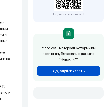
Подпишитесь сейчас!
его
ожным
ти с
нные
У вас есть материал, который вы
ете
хотите опубликовать в разделе
инг на
"Новости"?
Да, опубликовать
РТ)
начили
е