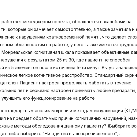
д, работает менеджером проекта, обращается с жалобами на
ти, которые он замечает самостоятельно, а также заметила и 
олнение к нарушениям кратковременной памят , что делает сл
езным обязанностям на работе, у него также имеются труднос
 Монреальская когнитивная шкала показывает объективные да
 нарушения с результатом 25 из 30, где пациент не способен
й из 5 элементов после истечения 5-ти минут. Вы устанавлива
тическое легкое когнитивное расстройство. Стандартный скрин
цателен. Пациент настроен продолжать работать в течение
ольких лет и серьезно настроен принимать любые препараты,
 улучшить его функционирование на работе.
е к стандартным анализам крови и методам визуализации (КТ/М
ия на предмет обратимых причин когнитивных нарушений, наз
ожные методы обследования данному пациенту? (Выберите вс
ят, либо выберите "Ни один из вышеперечисленного"):