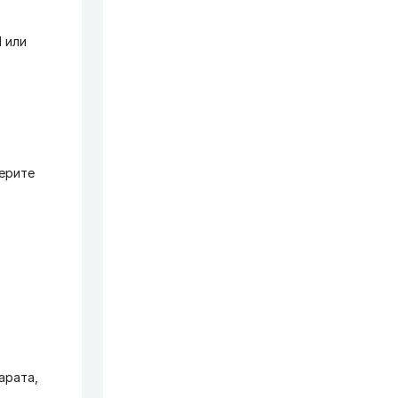
 или
берите
арата,