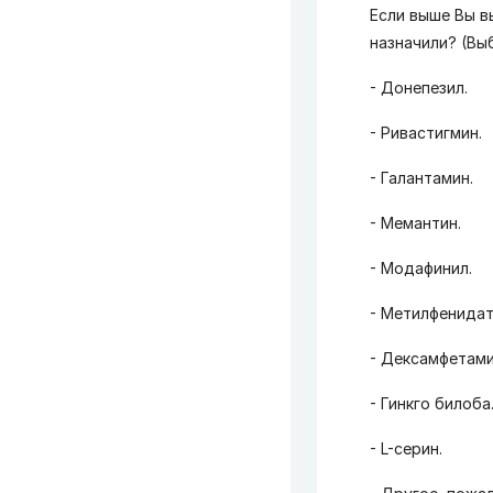
Если выше Вы в
назначили? (Вы
- Донепезил.
- Ривастигмин.
- Галантамин.
- Мемантин.
- Модафинил.
- Метилфенидат
- Дексамфетами
- Гинкго билоба
- L-серин.