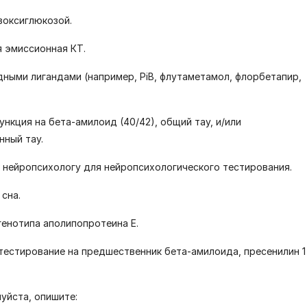
зоксиглюкозой.
 эмиссионная КТ.
дными лигандами (например, PiB, флутаметамол, флорбетапир,
ункция на бета-амилоид (40/42), общий тау, и/или
ный тау.
к нейропсихологу для нейропсихологического тестирования.
 сна.
генотипа аполипопротеина Е.
 тестирование на предшественник бета-амилоида, пресенилин 1
луйста, опишите: