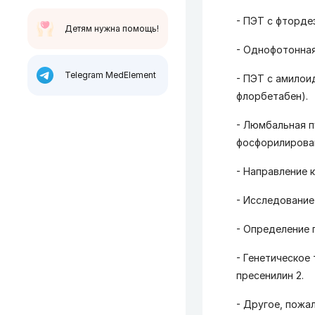
- ПЭТ с фторде
Детям нужна помощь!
- Однофотонная
Telegram MedElement
- ПЭТ с амилои
флорбетабен).
- Люмбальная п
фосфорилирован
- Направление 
- Исследование
- Определение 
- Генетическое
пресенилин 2.
- Другое, пожа