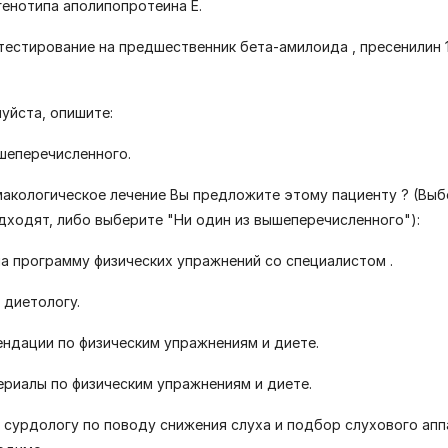
генотипа аполипопротеина Е.
 тестирование на предшественник бета-амилоида , пресенилин 1
луйста, опишите:
ышеперечисленного.
макологическое лечение Вы предложите этому пациенту ? (Вы
дходят, либо выберите "Ни один из вышеперечисленного"):
на программу физических упражнений со специалистом .
 диетологу.
ендации по физическим упражнениям и диете.
ериалы по физическим упражнениям и диете.
к сурдологу по поводу снижения слуха и подбор слухового апп