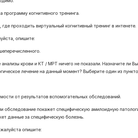
одимо.
на программу когнитивного тренинга.
, где проходить виртуальный когнитивный тренинг в интенете.
луйста, опишите:
ышеперечисленного.
анализы крови и КТ / МРТ ничего не показали. Назначите ли Вы
гическое лечение на данный момент? Выберите один из пункто
симости от результатов вспомогательных обследований.
сли обследование покажет специфическую амилоидную патолог
жет данные за специфическую болезнь.
пожалуйста опишите: