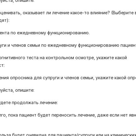
луйста, опишите:
оценивать, оказывает ли лечение какое-то влияние? (Выберите 
ят):
ента по ежедневному функционированию.
уги и членов семьи по ежедневному функционированию пациен
огнитивного теста на контрольном осмотре, укажите какой
ст:
ения опросника для супруги и членов семьи, укажите какой опр
луйста, опишите:
удете продолжать лечение:
лго, пока пациент будет переносить лечение, даже если нет яв
польза будет очевидна для пациента/супруги или на клинически