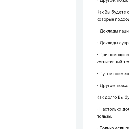
- Другое, пожа
Как Вы будете 
которые подход
- Доклады паци
- Доклады супр
- При помощи к
когнитивный те
- Путем примен
- Другое, пожа
Как долго Вы б
- Настолько до
пользы.
- Только если 