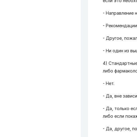
если это необх
- Направление 
- Рекомендации
- Другое, пожа
- Ни один из в
4) Стандартные 
либо фармаколо
- Нет.
- Да, вне зави
- Да, только е
либо если пока
- Да, другое, 