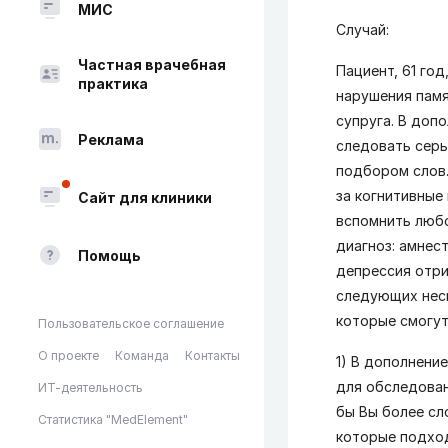
МИС
Случай:
Частная врачебная
Пациент, 61 го
практика
нарушения памя
супруга. В доп
Реклама
следовать серь
подбором слов.
за когнитивные
Сайт для клиники
вспомнить любо
диагноз: амнес
Помощь
депрессия отри
следующих неск
которые смогут
Пользовательское соглашение
О проекте
Команда
Контакты
1) В дополнени
для обследован
ИТ-деятельность
бы Вы более сл
Статистика "MedElement"
которые подход