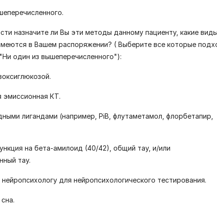
ышеперечисленного.
ости назначите ли Вы эти методы данному пациенту, какие вид
меются в Вашем распоряжении? ( Выберите все которые подх
"Ни один из вышеперечисленного"):
зоксиглюкозой.
 эмиссионная КТ.
дными лигандами (например, PiB, флутаметамол, флорбетапир,
ункция на бета-амилоид (40/42), общий тау, и/или
ный тау.
к нейропсихологу для нейропсихологического тестирования.
 сна.