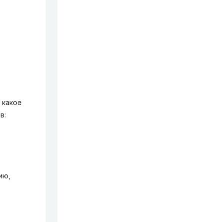
 какое
в:
ию,