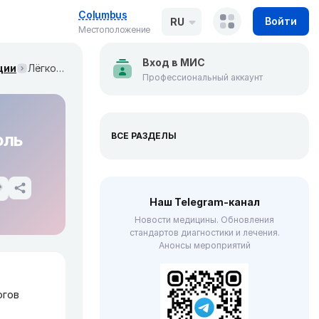
Columbus
Войти
RU
Местоположение
Вход в МИС
ции
Лёгкое когнитивное расстройство (Neurology, июль 2020)
Профессиональный аккаунт
юль
ВСЕ РАЗДЕЛЫ
Наш Telegram-канал
Новости медицины. Обновления
стандартов диагностики и лечения.
Анонсы мероприятий
огов