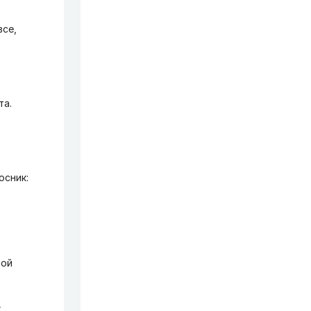
все,
та.
осник:
ной
х