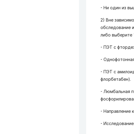
- Ни один из в
2) Вне зависим
обследование и
либо выберите 
- ПЭТ с фторде
- Однофотонная
- ПЭТ с амилои
флорбетабен).
- Люмбальная п
фосфорилирован
- Направление 
- Исследование