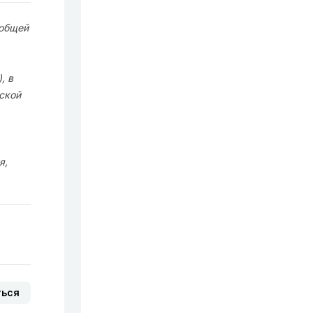
 общей
, в
ской
я,
ться