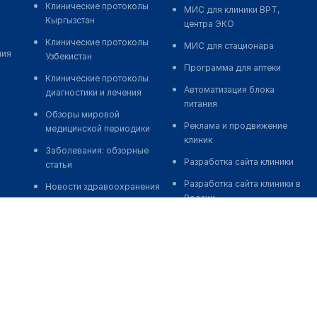
Клинические протоколы
МИС для клиники ВРТ,
Кыргызстан
центра ЭКО
Клинические протоколы
МИС для стационара
ния
Узбекистан
Программа для аптеки
Клинические протоколы
Автоматизация блока
диагностики и лечения
питания
Обзоры мировой
Реклама и продвижение
медицинской периодики
клиник
Заболевания: обзорные
Разработка сайта клиники
статьи
Разработка сайта клиники в
Новости здравоохранения
России
Медикаменты
Разработка сайта клиники в
Лабораторные показатели
Казахстане
Медицинские термины
Разработка сайта клиники в
Беларуси
Мобильные приложения
Разработка сайта клиники в
Кыргызстане