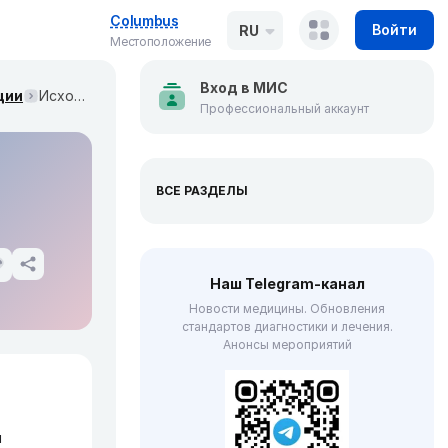
Columbus
Войти
RU
Местоположение
Вход в МИС
ции
Исходы лечения при дефиците аденозиндезаминазы (Blood, июнь 2022)
Профессиональный аккаунт
ВСЕ РАЗДЕЛЫ
Наш Telegram-канал
Новости медицины. Обновления
стандартов диагностики и лечения.
Анонсы мероприятий
й