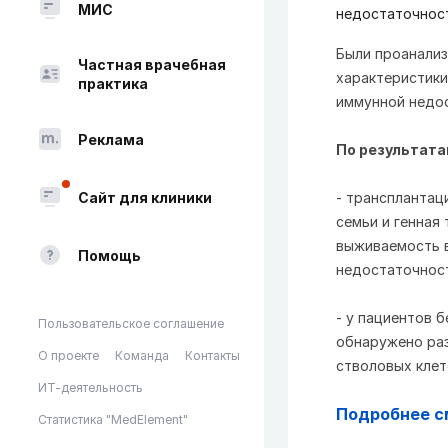
МИС
недостаточнос
Были проанализ
Частная врачебная
характеристики
практика
иммунной недо
Реклама
По результата
Сайт для клиники
- трансплантац
семьи и генная
выживаемость в
Помощь
недостаточнос
- у пациентов б
Пользовательское соглашение
обнаружено ра
О проекте
Команда
Контакты
стволовых клет
ИТ-деятельность
Подробнее с
Статистика "MedElement"