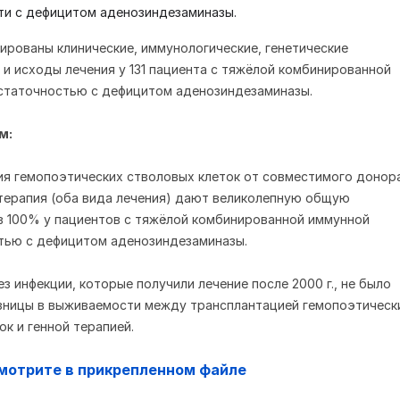
ти с дефицитом аденозиндезаминазы.
ированы клинические, иммунологические, генетические
 и исходы лечения у 131 пациента с тяжёлой комбинированной
статочностью с дефицитом аденозиндезаминазы.
м:
ия гемопоэтических стволовых клеток от совместимого донора
 терапия (оба вида лечения) дают великолепную общую
 100% у пациентов с тяжёлой комбинированной иммунной
тью с дефицитом аденозиндезаминазы.
ез инфекции, которые получили лечение после 2000 г., не было
зницы в выживаемости между трансплантацией гемопоэтическ
ок и генной терапией.
мотрите в прикрепленном файле