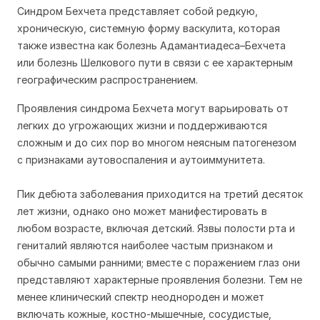
Синдром Бехчета представляет собой редкую,
хроническую, системную форму васкулита, которая
также известна как болезнь Адамантиадеса–Бехчета
или болезнь Шелкового пути в связи с ее характерным
географическим распространением.
Проявления синдрома Бехчета могут варьировать от
легких до угрожающих жизни и поддерживаются
сложным и до сих пор во многом неясным патогенезом
с признаками аутовоспаления и аутоиммунитета.
Пик дебюта заболевания приходится на третий десяток
лет жизни, однако оно может манифестировать в
любом возрасте, включая детский. Язвы полости рта и
гениталий являются наиболее частым признаком и
обычно самыми ранними; вместе с поражением глаз они
представляют характерные проявления болезни. Тем не
менее клинический спектр неоднороден и может
включать кожные, костно-мышечные, сосудистые,