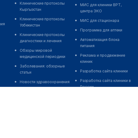
Клинические протоколы
МИС для клиники ВРТ,
Кыргызстан
центра ЭКО
Клинические протоколы
МИС для стационара
ния
Узбекистан
Программа для аптеки
Клинические протоколы
Автоматизация блока
диагностики и лечения
питания
Обзоры мировой
Реклама и продвижение
медицинской периодики
клиник
Заболевания: обзорные
Разработка сайта клиники
статьи
Разработка сайта клиники в
Новости здравоохранения
России
Медикаменты
Разработка сайта клиники в
Лабораторные показатели
Казахстане
Медицинские термины
Разработка сайта клиники в
Беларуси
Мобильные приложения
Разработка сайта клиники в
Кыргызстане