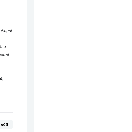
 общей
, в
ской
я,
ться