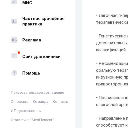
МИС
- Легочная гип
Частная врачебная
терапевтически
практика
- Генетические
Реклама
дополнительные
классификаций.
Сайт для клиники
- Рекомендации
оральную терап
Помощь
инфузионную пр
правосторонне
Пользовательское соглашение
- Появились ин
О проекте
Команда
Контакты
с легочной арт
ИТ-деятельность
- Направление 
Статистика "MedElement"
способствует 