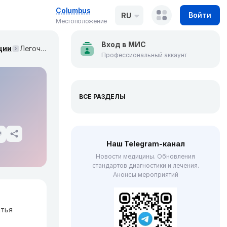
Columbus
Войти
RU
Местоположение
Вход в МИС
ции
Легочная гипертензия (Mayo Clinic Proceedings, август 2021)
Профессиональный аккаунт
ВСЕ РАЗДЕЛЫ
Наш Telegram-канал
Новости медицины. Обновления
стандартов диагностики и лечения.
Анонсы мероприятий
атья