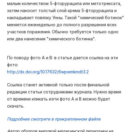
малым количеством 5-фторурацила или метотрексата,
затем наносит толстый слой крема 5-фторурацила и
накладывает повязку Унны. Такой "химический ботинок"
меняется еженедельно до полного разрешения всех
участков поражения. Обычно требуется только одно
или два нанесения "химического ботинка".
По поводу фото А и В: в статье дается ссылка на эти
фото:
http://dx.doi.org/10.17632/6wpwmkmdt3.2
Ссылка станет активной только после финальной
редакции статьи сотрудниками журнала. Нужно время
от времени кликать иэти фото А и В можно будет
скачать.
Подробнее смотрите в прикрепленном файле
Автор обзоров мировой медицинской периодики на