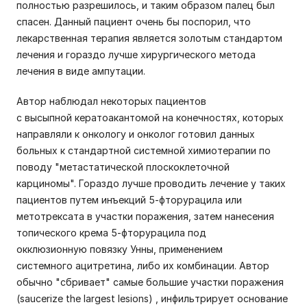
полностью разрешилось, и таким образом палец был
спасен. Данный пациент очень бы поспорил, что
лекарственная терапия является золотым стандартом
лечения и гораздо лучше хирургического метода
лечения в виде ампутации.
Автор наблюдал некоторых пациентов
с высыпной кератоакантомой на конечностях, которых
направляли к онкологу и онколог готовил данных
больных к стандартной системной химиотерапии по
поводу "метастатической плоскоклеточной
карциномы". Гораздо лучше проводить лечение у таких
пациентов путем инъекций 5-фторурацила или
метотрексата в участки поражения, затем нанесения
топического крема 5-фторурацила под
окклюзионную повязку Унны, применением
системного ацитретина, либо их комбинации. Автор
обычно "сбривает" самые большие участки поражения
(saucerize the largest lesions) , инфильтрирует основание