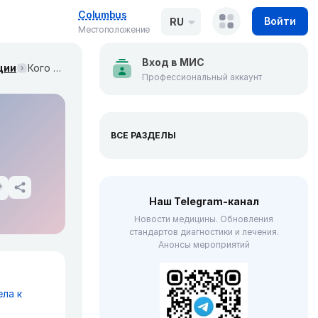
Columbus
Войти
RU
Местоположение
Вход в МИС
ции
Кого тестировать на анти-MOG-IgG? (Annals of Neurology, сентябрь 2023)
Профессиональный аккаунт
ВСЕ РАЗДЕЛЫ
Наш Telegram-канал
Новости медицины. Обновления
стандартов диагностики и лечения.
Анонсы мероприятий
ла к