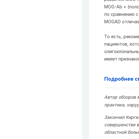
MOG-Ab + (пол
по сравнению с
MOGAD отличает
То есть, реком
пациентов, кот
олигоклональны
имеет признако
Подробнее с
Автор обзоров 
практики, хиру
Закончил Кирги
совершенстве в
областной боль