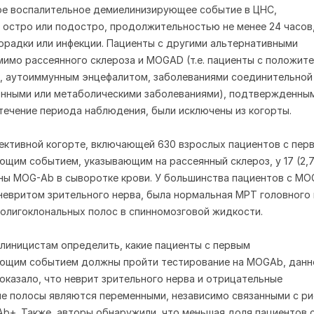
ое воспалительное демиелинизирующее событие в ЦНС,
остро или подостро, продолжительностью не менее 24 часов,
орадки или инфекции. Пациенты с другими альтернативными
мимо рассеянного склероза и MOGAD (т.е. пациенты с положит
, аутоиммунным энцефалитом, заболеваниями соединительной
онными или метаболическими заболеваниями), подтвержденны
течение периода наблюдения, были исключены из когорты.
ективной когорте, включающей 630 взрослых пациентов с пер
щим событием, указывающим на рассеянный склероз, у 17 (2,
ы MOG-Ab в сыворотке крови. У большинства пациентов с MO
невритом зрительного нерва, была нормальная МРТ головного 
о олигоклональных полос в спинномозговой жидкости.
линицистам определить, какие пациенты с первым
ющим событием должны пройти тестирование на MOGAb, данн
оказало, что неврит зрительного нерва и отрицательные
е полосы являются переменными, независимо связанными с р
b+. Также, авторы обнаружили, что меньшая доля пациентов 