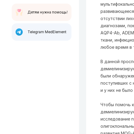
мультифокальн
развивающееся 
Детям нужна помощь!
отсутствии лих
диагнозами, по
Telegram MedElement
AQP4-Ab, ADEM
ткани, инфекци
любое время в 
В данной просп
демиелинизирую
были обнаружен
поступивших с 
и у них не был
Чтобы помочь к
демиелинизиру
исследование п
олигоклональны
развития MOG-A