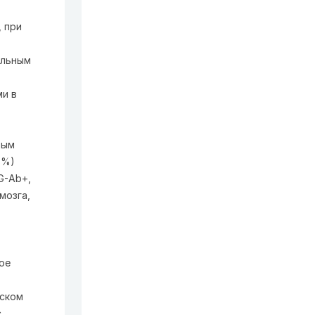
 при
ельным
ми в
вым
7%)
G-Ab+,
мозга,
ое
иском
с