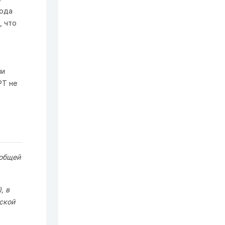
года
, что
ии
РТ не
 общей
, в
ской