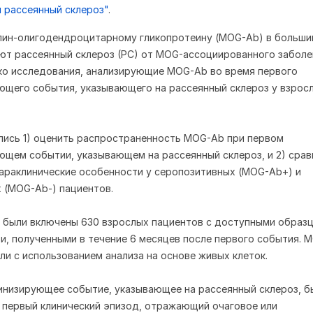
 рассеянный склероз"
.
лин-олигодендроцитарному гликопротеину (MOG-Ab) в больши
ют рассеянный склероз (РС) от MOG-ассоциированного заболе
ко исследования, анализирующие MOG-Ab во время первого
щего события, указывающего на рассеянный склероз у взрос
ись 1) оценить распространенность MOG-Ab при первом
щем событии, указывающем на рассеянный склероз, и 2) срав
параклинические особенности у серопозитивных (MOG-Ab+) и
 (MOG-Ab-) пациентов.
 были включены 630 взрослых пациентов с доступными образ
и, полученными в течение 6 месяцев после первого события. 
ли с использованием анализа на основе живых клеток.
низирующее событие, указывающее на рассеянный склероз, б
 первый клинический эпизод, отражающий очаговое или