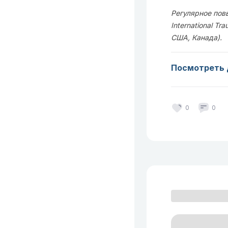
Регулярное повы
International Tr
США, Канада).
Посмотреть 
0
0