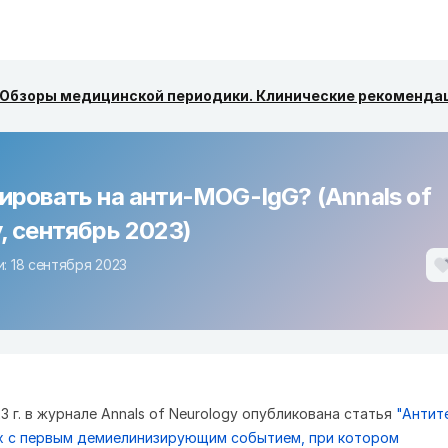
Обзоры медицинской периодики. Клинические рекоменда
ировать на анти-MOG-IgG? (Annals of
, сентябрь 2023)
: 18 сентября 2023
3 г. в журнале Annals of Neurology опубликована статья
"Антите
х с первым демиелинизирующим событием, при котором