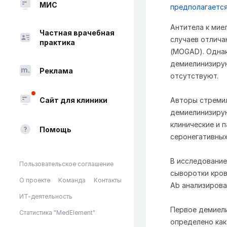
МИС
предполагается
Антитела к мие
Частная врачебная
случаев отлича
практика
(MOGAD). Одна
демиелинизирую
Реклама
отсутствуют.
Сайт для клиники
Авторы стремил
демиелинизирую
клинические и 
Помощь
серонегативных
В исследование
Пользовательское соглашение
сыворотки кров
О проекте
Команда
Контакты
Ab анализирова
ИТ-деятельность
Первое демиели
Статистика "MedElement"
определено как