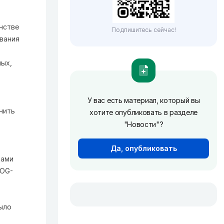
нстве
Подпишитесь сейчас!
вания
лых,
У вас есть материал, который вы
нить
хотите опубликовать в разделе
"Новости"?
Да, опубликовать
цами
MOG-
ыло