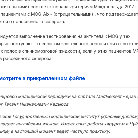
ожительными) соответствовала критериям Макдональда 2017 
 пациентами с MOG-Ab - (отрицательными) , что подтверждает
ся от рассеянного склероза.
ендуется выполнение тестирования на антитела к MOG у тех
орые поступают с невритом зрительного нерва и при отсутств
х полос в спинномозговой жидкости, если у этих пациентов М
в рассеянного склероза.
мотрите в прикрепленном файле
мировой медицинской периодики на портале MedElement - врач
рг Талант Иманалиевич Кадыров.
зский Государственный медицинский институт (красный диплом)
ладеет английским языком. Имеет опыт работы хирургом в Чуй
нице; в настоящий момент ведет частную практику.