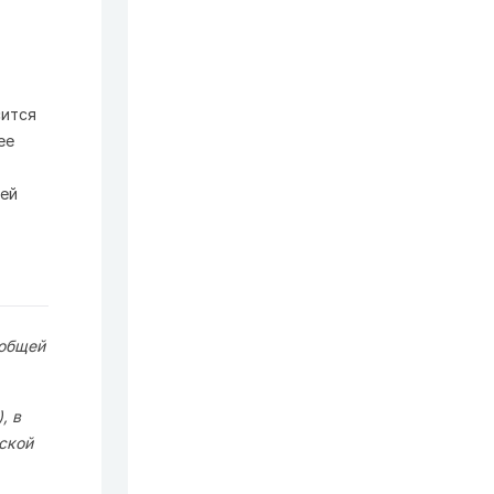
сится
ее
ей
 общей
, в
ской