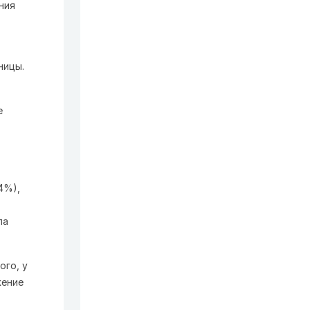
ния
ницы.
е
4%),
ла
ого, у
жение