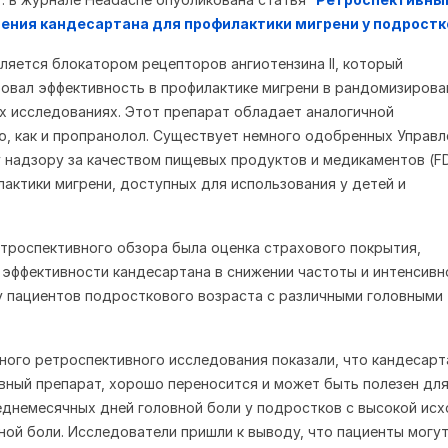
ения кандесартана для профилактики мигрени у подростк
ляется блокатором рецепторов ангиотензина II, который
вал эффективность в профилактике мигрени в рандомизирова
 исследованиях. Этот препарат обладает аналогичной
, как и пропранолол. Существует немного одобренных Управ
 надзору за качеством пищевых продуктов и медикаментов (F
актики мигрени, доступных для использования у детей и
троспективного обзора была оценка страхового покрытия,
 эффективности кандесартана в снижении частоты и интенсивн
у пациентов подросткового возраста с различными головными
ного ретроспективного исследования показали, что кандесарт
вный препарат, хорошо переносится и может быть полезен дл
днемесячных дней головной боли у подростков с высокой ис
ной боли. Исследователи пришли к выводу, что пациенты могу