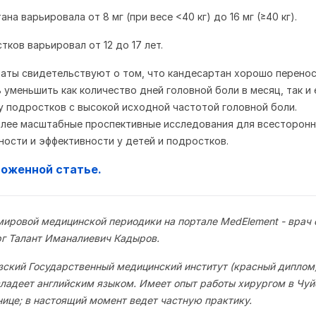
на варьировала от 8 мг (при весе <40 кг) до 16 мг (≥40 кг).
ков варьировал от 12 до 17 лет.
аты свидетельствуют о том, что кандесартан хорошо перено
 уменьшить как количество дней головной боли в месяц, так и 
у подростков с высокой исходной частотой головной боли.
лее масштабные проспективные исследования для всесторонн
ности и эффективности у детей и подростков.
ложенной статье.
мировой медицинской периодики на портале MedElement - врач
рг Талант Иманалиевич Кадыров.
зский Государственный медицинский институт (красный диплом)
ладеет английским языком. Имеет опыт работы хирургом в Чуй
нице; в настоящий момент ведет частную практику.