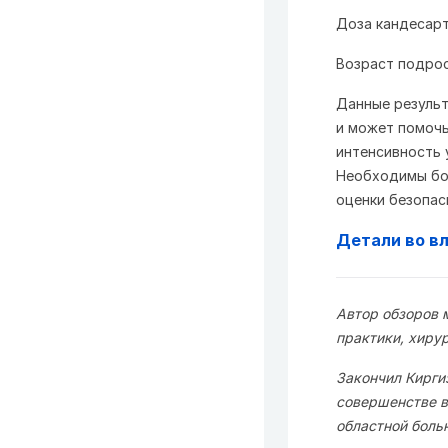
Доза кандесарта
Возраст подрост
Данные результ
и может помочь
интенсивность 
Необходимы бо
оценки безопас
Детали во в
Автор обзоров 
практики, хиру
Закончил Кирги
совершенстве в
областной боль