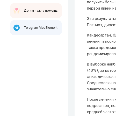
получить больш
первой линии н
Детям нужна помощь!
Эти результат
Патниот, дирек
Telegram MedElement
Кандесартан, б
лечения высоко
также продемон
рандомизирова
В выборке наиб
(46%), за кото
эпизодическая 
Среднемесячная
значительно сн
После лечения 
подростков, по
средней частот