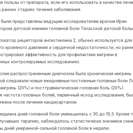
е пользы от препарата, если его использовать в качестве лече
а ранних стадиях течения заболевания.
ы были представлены ведущим исследователем врачом Ирен
тором детской клиники головной боли Техасской детской боль
локатор рецепторов ангиотензина 2, обычно используется для
го кровяного давления и сердечной недостаточности, но ране
стрировал эффективность для профилактики мигрени в
нных контролируемых исследованиях.
олее распространенным диагнозом была хроническая мигрень
рой следовали новые ежедневные постоянные головные боли (1
мигрень (20%) и посттравматическая головная боль (20%).
 частота головных болей, первичный исход исследования, бы
ижена после лечения кандесартаном.
медиана дней головной боли уменьшилась с 30 до 19,5. Кроме т
лучавших терапию, наблюдалось статистически значимое сни
ы дней умеренной-сильной головной боли в неделю.