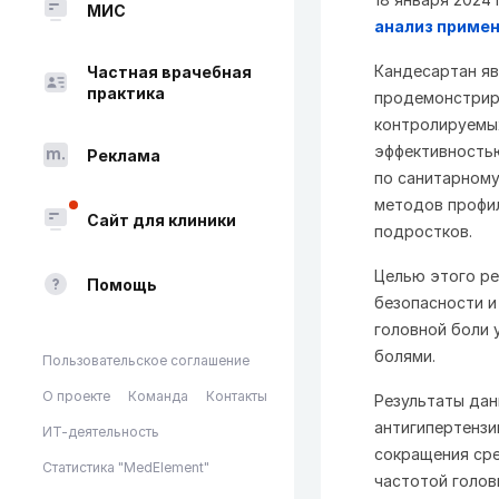
МИС
анализ примен
Кандесартан яв
Частная врачебная
практика
продемонстриро
контролируемых
эффективностью
Реклама
по санитарному
методов профил
Сайт для клиники
подростков.
Целью этого ре
Помощь
безопасности и
головной боли 
болями.
Пользовательское соглашение
О проекте
Команда
Контакты
Результаты дан
антигипертензи
ИТ-деятельность
сокращения сре
Статистика "MedElement"
частотой голов