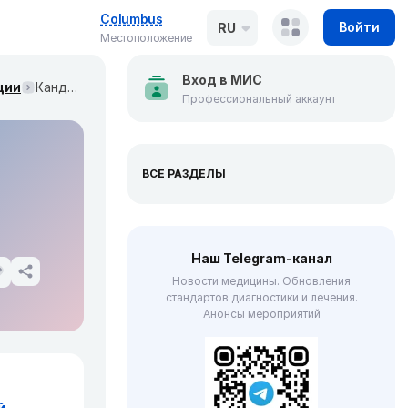
Columbus
Войти
RU
Местоположение
Вход в МИС
ции
Кандесартан показал себя как безопасный и эффективный вариант профилактики мигрени у подростков (Headache, январь 2024)
Профессиональный аккаунт
ВСЕ РАЗДЕЛЫ
Наш Telegram-канал
Новости медицины. Обновления
стандартов диагностики и лечения.
Анонсы мероприятий
й