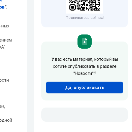
ов
”.
Подпишитесь сейчас!
нных
лением
DA)
У вас есть материал, который вы
хотите опубликовать в разделе
"Новости"?
ости
Да, опубликовать
ан,
я
ходной
т