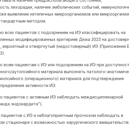
итывать наличие предрасполагающего состояния,
сть лихорадки, наличие эмболических событий, иммунологич
акже выявление нетипичных микроорганизмов или микроорганиз
стандартным методом.
о всех пациентов с подозрением на ИЭ классифицировать на
вленных модифицированных критериев Дюка 2023 на достовер
, вероятный и отвергнутый (недостоверный) ИЭ (Приложение Б
3).
о всем пациентам с ИЭ или подозрением на ИЭ при доступнос
ного/аутопсийного материала выполнять патолого-анатомиче
иопсийного (операционного) материала для подтверждения
определения активности ИЭ.
но пациентов с активным ИЭ наблюдать междисциплинарной
анда эндокардита").
пациентов с ИЭ и неблагоприятным прогнозом наблюдать в
ом стационаре с возможностью хирургического вмешательств