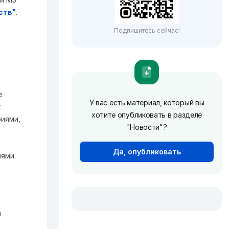
ств"
.
Подпишитесь сейчас!
е
У вас есть материал, который вы
х
хотите опубликовать в разделе
риями,
"Новости"?
Да, опубликовать
ями.
м