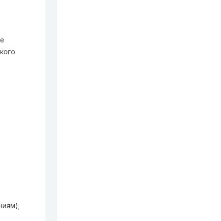
ые
кого
ниям);