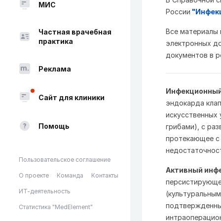
МИС
России
"Инфекц
Все материалы
Частная врачебная
практика
электронных до
документов в p
Реклама
Инфекционный
Сайт для клиники
эндокарда клап
искусственных 
Помощь
грибами), с ра
протекающее с
недостаточнос
Пользовательское соглашение
Активный инф
О проекте
Команда
Контакты
персистирующе
ИТ-деятельность
(культуральным
подтвержденны
Статистика "MedElement"
интраоперацион