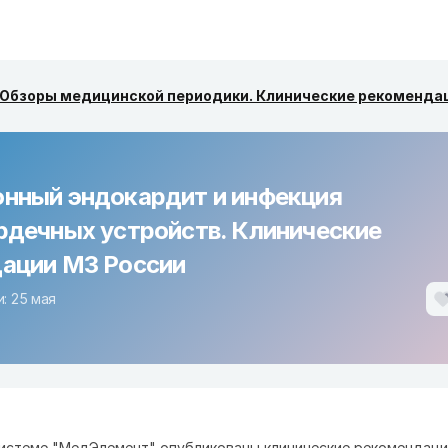
Обзоры медицинской периодики. Клинические рекоменда
нный эндокардит и инфекция
рдечных устройств. Клинические
ации МЗ России
: 25 мая
истеме "МедЭлемент" опубликованы клинические рекомендаци