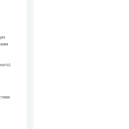
щих
ским
ного)
стики