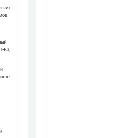
еских
мов,
ный
1-Б3,
ти
ское
а.