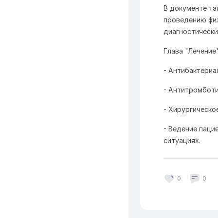
В документе та
проведению физ
диагностически
Глава "Лечени
- Антибактериа
- Антитромбот
- Хирургическо
- Ведение паци
ситуациях.
0
0