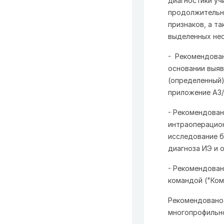
диагностики уч
продолжительно
признаков, а т
выделенных не
- Рекомендован
основании выя
(определенный)
приложение А3/
- Рекомендован
интраоперацион
исследование б
диагноза ИЭ и 
- Рекомендова
командой ("Ком
Рекомендовано 
многопрофильн