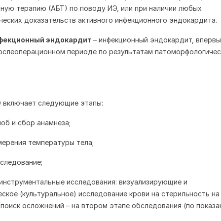
ную терапию (АБТ) по поводу ИЭ, или при наличии любых
еских доказательств активного инфекционного эндокардита.
фекционный эндокардит
– инфекционный эндокардит, вперв
ослеоперационном периоде по результатам патоморфологичес
Э включает следующие этапы:
лоб и сбор анамнеза;
мерения температуры тела;
бследование;
инструментальные исследования: визуализирующие и
ское (культуральное) исследование крови на стерильность на
 поиск осложнений – на втором этапе обследования (по показа