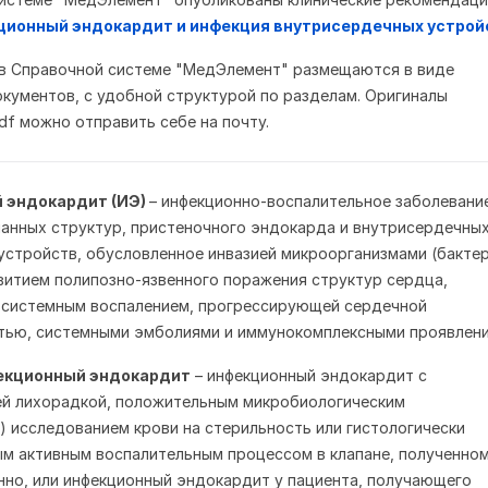
ионный эндокардит и инфекция внутрисердечных устрой
 в Справочной системе "МедЭлемент" размещаются в виде
кументов, с удобной структурой по разделам. Оригиналы
df можно отправить себе на почту.
 эндокардит (ИЭ)
– инфекционно-воспалительное заболевани
анных структур, пристеночного эндокарда и внутрисердечны
устройств, обусловленное инвазией микроорганизмами (бакте
звитием полипозно-язвенного поражения структур сердца,
 системным воспалением, прогрессирующей сердечной
тью, системными эмболиями и иммунокомплексными проявлени
екционный эндокардит
– инфекционный эндокардит с
й лихорадкой, положительным микробиологическим
) исследованием крови на стерильность или гистологически
м активным воспалительным процессом в клапане, полученно
но, или инфекционный эндокардит у пациента, получающего