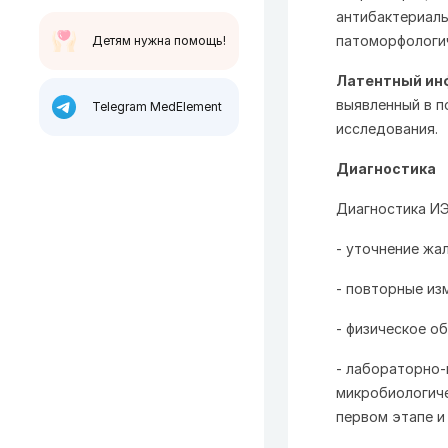
антибактериаль
патоморфологич
Детям нужна помощь!
Латентный ин
выявленный в п
Telegram MedElement
исследования.
Диагностика
Диагностика И
- уточнение жа
- повторные из
- физическое о
- лабораторно-
микробиологиче
первом этапе и