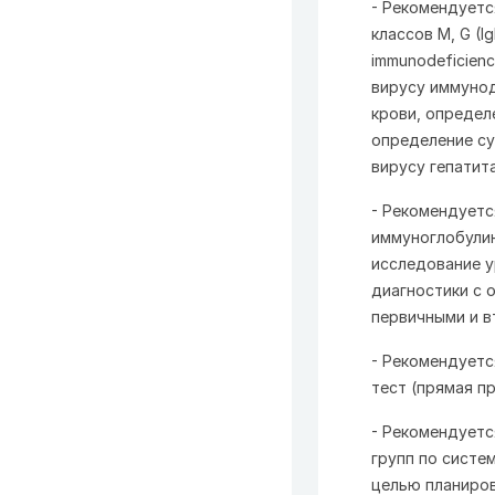
- Рекомендуетс
классов M, G (I
immunodeficiency
вирусу иммуноде
крови, определе
определение сум
вирусу гепатита 
- Рекомендуетс
иммуноглобулин
исследование у
диагностики с 
первичными и 
- Рекомендуетс
тест (прямая п
- Рекомендуетс
групп по систе
целью планиров