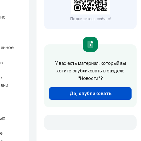
жно
Подпишитесь сейчас!
тенное
ов
У вас есть материал, который вы
хотите опубликовать в разделе
е
"Новости"?
твии
Да, опубликовать
ных
е
ет