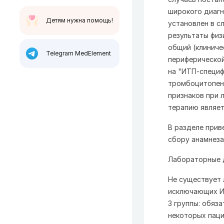
широкого диагн
Детям нужна помощь!
установлен в с
результаты физ
общий (клиниче
Telegram MedElement
периферической
на "ИТП-специ
тромбоцитопен
признаков при 
терапию являет
В разделе прив
сбору анамнеза
Лабораторные 
Не существует
исключающих ИТ
3 группы: обяз
некоторых паци