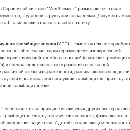
 в Справочной системе "МедЭлемент" размещаются в виде
кументов, с удобной структурой по разделам. Документы мо
е pdf-файлов или отправлять себе на почту.
мунная тромбоцитопения (ИТП)
– самостоятельное приобре
ованное заболевание, характеризующееся изолированной
или персистирующей тромбоцитопенией (снижение тромбоцит
/л) и предрасположенностью к развитию спонтанной
 различной степени выраженности, развивающееся вследстви
трукции и неадекватной продукции тромбоцитов, при отсутс
ичной тромбоцитопении.
П основывается на принципе исключения других альтернатив
я тромбоцитопении, путем изучения анамнеза, физикального и
 обследования пациентов. У детей в подавляющем большинств
овка диагноза не представляет никаких сложностей и не требу