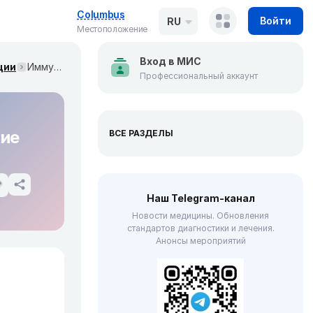
Columbus
Войти
RU
Местоположение
Вход в МИС
ции
Иммунная тромбоцитопения у детей. Клинические рекомендации МЗ России
Профессиональный аккаунт
кие
ВСЕ РАЗДЕЛЫ
Наш Telegram-канал
Новости медицины. Обновления
стандартов диагностики и лечения.
Анонсы мероприятий