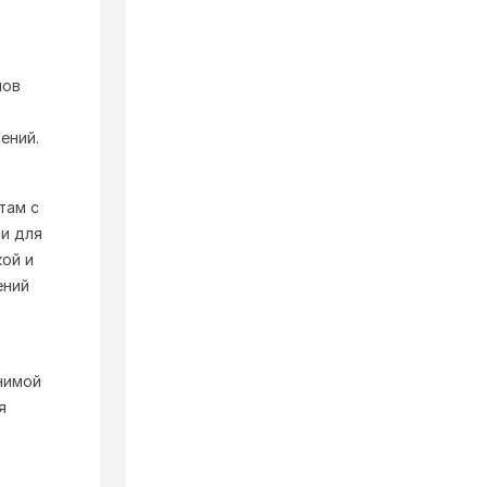
нов
ений.
там с
и для
ой и
ений
нимой
я