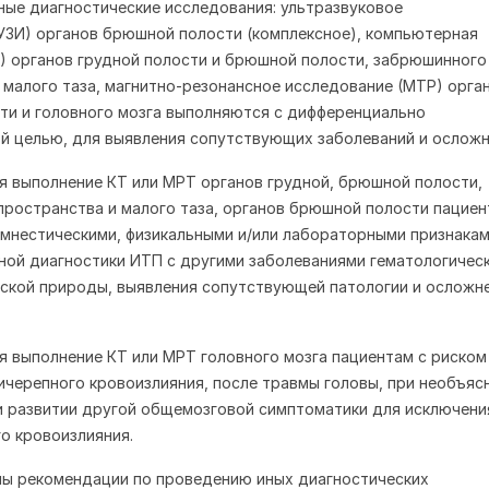
ые диагностические исследования: ультразвуковое
УЗИ) органов брюшной полости (комплексное), компьютерная
) органов грудной полости и брюшной полости, забрюшинного
 малого таза, магнитно-резонансное исследование (МТР) орга
и и головного мозга выполняются с дифференциально
й целью, для выявления сопутствующих заболеваний и осложн
я выполнение КТ или МРТ органов грудной, брюшной полости,
ространства и малого таза, органов брюшной полости пациен
мнестическими, физикальными и/или лабораторными признакам
ой диагностики ИТП с другими заболеваниями гематологическ
ской природы, выявления сопутствующей патологии и осложн
я выполнение КТ или МРТ головного мозга пациентам с риском
ичерепного кровоизлияния, после травмы головы, при необъяс
и развитии другой общемозговой симптоматики для исключени
о кровоизлияния.
ны рекомендации по проведению иных диагностических