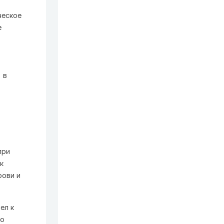
ческое
е
 в
при
к
рови и
ел к
го