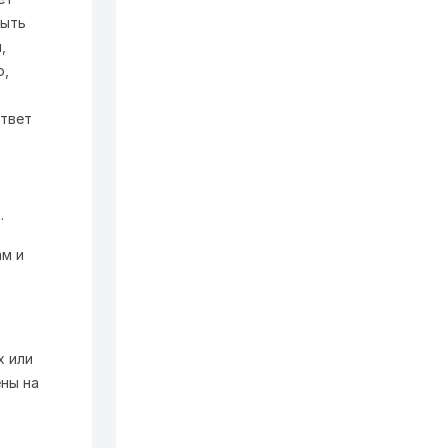
быть
,
о,
твет
.
ам и
х или
ны на