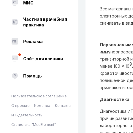
МИС
Все материалы
электронных до
Частная врачебная
скачивать в вид
практика
Реклама
Первичная им
иммуноопосред
Сайт для клиники
транзиторной 
9
менее 100 × 10
кровоточивости
Помощь
повышенной дес
признаков втор
Пользовательское соглашение
Диагностика
О проекте
Команда
Контакты
Диагностика ИТ
ИТ-деятельность
причин развити
Статистика "MedElement"
лабораторного
случаев постан