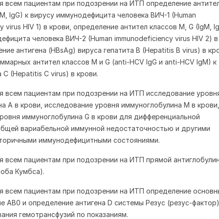
я всем пациентам при подозрении на ИТП определение антите
gM, IgG) к вирусу иммунодефицита человека ВИЧ-1 (Human
 virus HIV 1) в крови, определение антител классов M, G (IgM, Ig
фицита человека ВИЧ-2 (Human immunodeficiency virus HIV 2) в
ние антигена (HBsAg) вируса гепатита B (Hepatitis B virus) в кр
марных антител классов М и G (anti-HCV IgG и anti-HCV IgM) к
C (Hepatitis C virus) в крови.
я всем пациентам при подозрении на ИТП исследование уровн
а A в крови, исследование уровня иммуноглобулина M в крови
ровня иммуноглобулина G в крови для дифференциальной
общей вариабельной иммунной недостаточностью и другими
вторичными иммунодефицитными состояниями.
я всем пациентам при подозрении на ИТП прямой антиглобули
роба Кумбса).
я всем пациентам при подозрении на ИТП определение основн
ме AB0 и определение антигена D системы Резус (резус-фактор)
ания гемотрансфузий по показаниям.