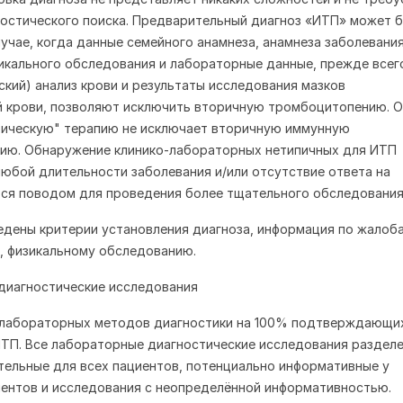
остического поиска. Предварительный диагноз «ИТП» может 
лучае, когда данные семейного анамнеза, анамнеза заболевания
икального обследования и лабораторные данные, прежде всег
ский) анализ крови и результаты исследования мазков
 крови, позволяют исключить вторичную тромбоцитопению. О
фическую" терапию не исключает вторичную иммунную
ию. Обнаружение клинико-лабораторных нетипичных для ИТП
любой длительности заболевания и/или отсутствие ответа на
ся поводом для проведения более тщательного обследования
едены критерии установления диагноза, информация по жалоб
, физикальному обследованию.
диагностические исследования
 лабораторных методов диагностики на 100% подтверждающи
П. Все лабораторные диагностические исследования разделе
ательные для всех пациентов, потенциально информативные у
ентов и исследования с неопределённой информативностью.