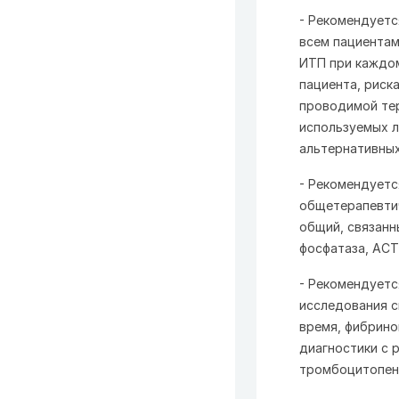
- Рекомендуетс
всем пациентам
ИТП при каждом
пациента, риск
проводимой тер
используемых л
альтернативных
- Рекомендуетс
общетерапевтич
общий, связанн
фосфатаза, АСТ
- Рекомендуетс
исследования с
время, фибрино
диагностики с 
тромбоцитопен