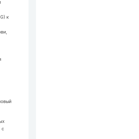
л
G) к
ови,
я
,
новый
ых
 с