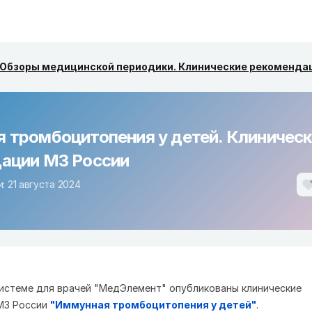
Обзоры медицинской периодики. Клинические рекоменда
 тромбоцитопения у детей. Клиничес
ации МЗ России
: 21 августа 2024
истеме для врачей "МедЭлемент" опубликованы клинические
МЗ России
"Иммунная тромбоцитопения у детей"
.