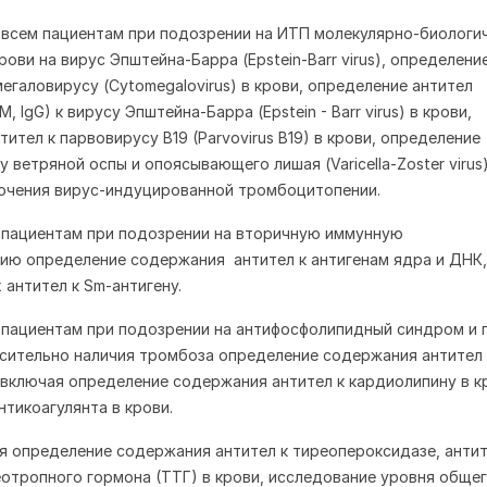
всем пациентам при подозрении на ИТП молекулярно-биологи
ови на вирус Эпштейна-Барра (Epstein-Barr virus), определени
мегаловирусу (Cytomegalovirus) в крови, определение антител
M, IgG) к вирусу Эпштейна-Барра (Epstein - Barr virus) в крови,
ител к парвовирусу B19 (Parvovirus B19) в крови, определение
у ветряной оспы и опоясывающего лишая (Varicella-Zoster virus)
ючения вирус-индуцированной тромбоцитопении.
 пациентам при подозрении на вторичную иммунную
ю определение содержания антител к антигенам ядра и ДНК,
 антител к Sm-антигену.
пациентам при подозрении на антифосфолипидный синдром и 
сительно наличия тромбоза определение содержания антител 
включая определение содержания антител к кардиолипину в к
нтикоагулянта в крови.
я определение содержания антител к тиреопероксидазе, антит
отропного гормона (ТТГ) в крови, исследование уровня обще