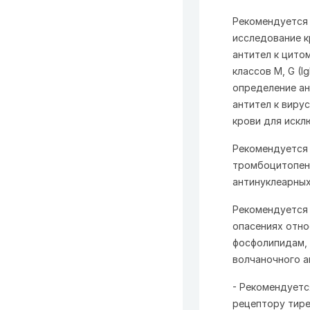
Рекомендуется 
исследование кр
антител к цито
классов M, G (Ig
определение ант
антител к вирус
крови для искл
Рекомендуется
тромбоцитопени
антинуклеарных
Рекомендуется 
опасениях отно
фосфолипидам, 
волчаночного а
- Рекомендуетс
рецептору тире