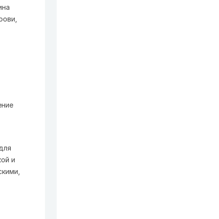
ина
рови,
ение
для
ой и
скими,