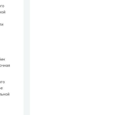
ого
ной
ти
бин
очная
ого
ое
льной