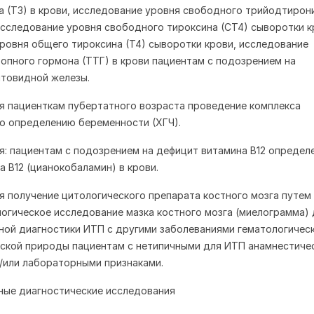
 (Т3) в крови, исследование уровня свободного трийодтирон
 исследование уровня свободного тироксина (СТ4) сыворотки к
ровня общего тироксина (Т4) сыворотки крови, исследование
опного гормона (ТТГ) в крови пациентам с подозрением на
товидной железы.
я пациенткам пубертатного возраста проведение комплекса
о определению беременности (ХГЧ).
я: пациентам с подозрением на дефицит витамина В12 определ
а В12 (цианокобаламин) в крови.
я получение цитологического препарата костного мозга путем
логическое исследование мазка костного мозга (миелограмма) 
ой диагностики ИТП с другими заболеваниями гематологическ
ской природы пациентам с нетипичными для ИТП анамнестиче
/или лабораторными признаками.
ные диагностические исследования