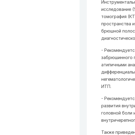
Инструментальн
исследование (
томография (КТ
пространства и
брюшной полост
диагностическо
- Рекомендуетс
забрюшинного п
атипичными ана
дифференциальн
негематологиче
ИТП.
- Рекомендуетс
развития внутр
головной боли 
внутричерепног
Также приведе