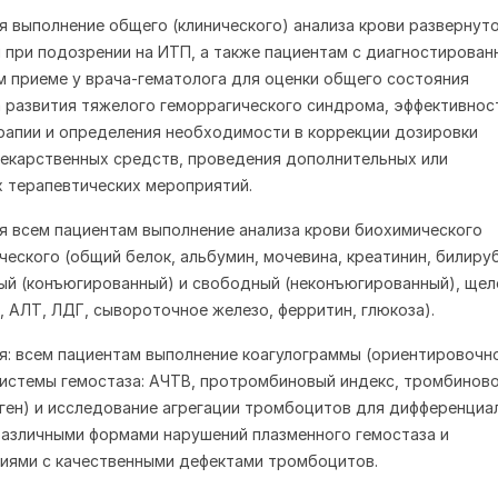
я выполнение общего (клинического) анализа крови развернут
 при подозрении на ИТП, а также пациентам с диагностирован
 приеме у врача-гематолога для оценки общего состояния
а развития тяжелого геморрагического синдрома, эффективнос
апии и определения необходимости в коррекции дозировки
екарственных средств, проведения дополнительных или
 терапевтических мероприятий.
я всем пациентам выполнение анализа крови биохимического
еского (общий белок, альбумин, мочевина, креатинин, билиру
ый (конъюгированный) и свободный (неконъюгированный), щел
, АЛТ, ЛДГ, сывороточное железо, ферритин, глюкоза).
я: всем пациентам выполнение коагулограммы (ориентировочн
истемы гемостаза: АЧТВ, протромбиновый индекс, тромбинов
ген) и исследование агрегации тромбоцитов для дифференциа
различными формами нарушений плазменного гемостаза и
иями с качественными дефектами тромбоцитов.