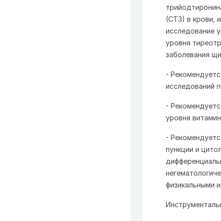
трийодтиронина
(СТ3) в крови,
исследование у
уровня тиреотр
заболевания щи
- Рекомендуетс
исследований п
- Рекомендуетс
уровня витамин
- Рекомендуетс
пункции и цито
дифференциальн
негематологиче
физикальными и
Инструменталь