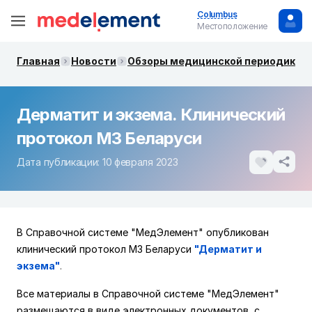
Columbus
Местоположение
Главная
Новости
Обзоры медицинской периодики. 
Дерматит и экзема. Клинический
протокол МЗ Беларуси
Дата публикации: 10 февраля 2023
В Справочной системе "МедЭлемент" опубликован
клинический протокол МЗ Беларуси
"Дерматит и
экзема"
.
Все материалы в Справочной системе "МедЭлемент"
размещаются в виде электронных документов, с