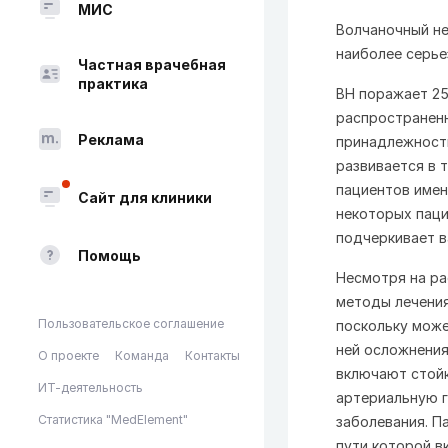
МИС
Волчаночный не
наиболее серье
Частная врачебная
практика
ВН поражает 25
распространенн
Реклама
принадлежности
развивается в т
пациентов имен
Сайт для клиники
некоторых паци
подчеркивает в
Помощь
Несмотря на ра
методы лечения
Пользовательское соглашение
поскольку може
ней осложнения
О проекте
Команда
Контакты
включают стойк
ИТ-деятельность
артериальную г
Статистика "MedElement"
заболевания. П
пути которой в