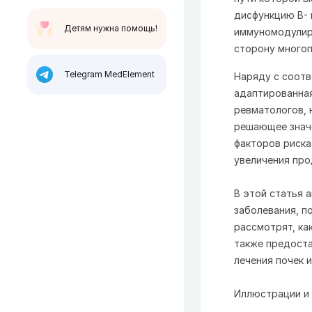
дисфункцию В- 
Детям нужна помощь!
иммуномодулир
сторону многоп
Telegram MedElement
Наряду с соот
адаптированная
ревматологов, 
решающее значе
факторов риска
увеличения про
В этой статья 
заболевания, п
рассмотрят, ка
также предоста
лечения почек 
Иллюстрации и 