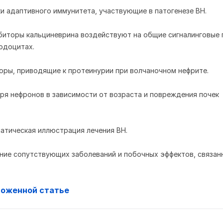
тки адаптивного иммунитета, участвующие в патогенезе ВН.
ибиторы кальциневрина воздействуют на общие сигналинговые 
одоцитах.
торы, приводящие к протеинурии при волчаночном нефрите.
еря нефронов в зависимости от возраста и повреждения почек
матическая иллюстрация лечения ВН.
ение сопутствующих заболеваний и побочных эффектов, связан
ложенной статье