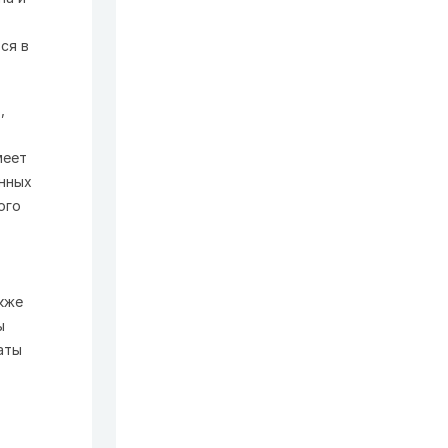
ся в
,
меет
унных
ого
акже
ы
аты