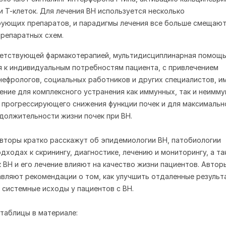
и Т-клеток. Для лечения ВН используется несколько
ующих препаратов, и парадигмы лечения все больше смещают
репаратных схем.
ветствующей фармакотерапией, мультидисциплинарная помощь
 к индивидуальным потребностям пациента, с привлечением
нефрологов, социальных работников и других специалистов, и
ние для комплексного устранения как иммунных, так и неимм
 прогрессирующего снижения функции почек и для максимальн
должительности жизни почек при ВН.
авторы кратко расскажут об эпидемиологии ВН, патобиологии
одходах к скринингу, диагностике, лечению и мониторингу, а т
к ВН и его лечение влияют на качество жизни пациентов. Автор
вляют рекомендации о том, как улучшить отдаленные результ
и системные исходы у пациентов с ВН.
таблицы в материале: