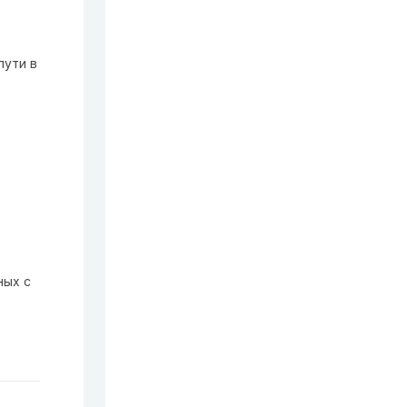
пути в
ных с