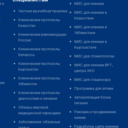
й и
МИС для клиники
Частная врачебная практика
МИС для клиники в
к
Казахстане
Клинические протоколы
Казахстан
МИС для клиники в
Узбекистане
Клинические рекомендации
Россия
МИС для клиники в
Кыргызстане
Клинические протоколы
Беларусь
МИС для стоматологии
Клинические протоколы
МИС для клиники ВРТ,
Кыргызстан
центра ЭКО
Клинические протоколы
МИС для стационара
ния
Узбекистан
Программа для аптеки
Клинические протоколы
Автоматизация блока
диагностики и лечения
питания
Обзоры мировой
Реклама и продвижение
медицинской периодики
клиник
Заболевания: обзорные
Разработка сайта клиники
статьи