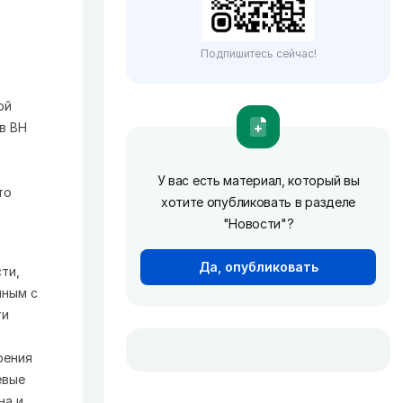
Подпишитесь сейчас!
ой
в ВН
У вас есть материал, который вы
то
хотите опубликовать в разделе
"Новости"?
Да, опубликовать
ти,
нным с
ти
рения
евые
на и