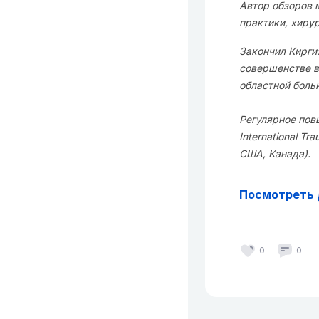
Автор обзоров 
практики, хиру
Закончил Кирги
совершенстве в
областной боль
Регулярное повы
International Tr
США, Канада).
Посмотреть 
0
0