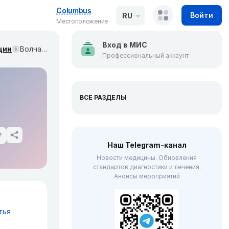
Columbus
Войти
RU
Местоположение
Вход в МИС
ции
Волчаночный нефрит (Nature Reviews Disease Primers, сентябрь 2025)
Профессиональный аккаунт
ВСЕ РАЗДЕЛЫ
Наш Telegram-канал
Новости медицины. Обновления
стандартов диагностики и лечения.
Анонсы мероприятий
тья