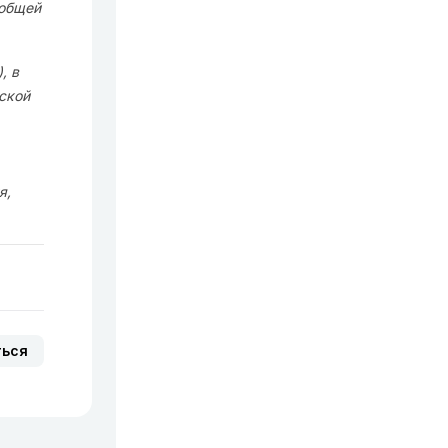
 общей
, в
ской
я,
ться