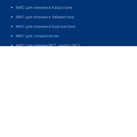
МИС для клиники в Казахстане
МИС для клиники в Узбекистане
МИС для клиники в Кыргызстане
МИС для стоматологии
МИС для клиники ВРТ, центра ЭКО
МИС для стационара
Программа для аптеки
Автоматизация блока питания
Реклама и продвижение клиник
Разработка сайта клиники
Разработка сайта клиники в России
Разработка сайта клиники в Казахстане
Разработка сайта клиники в Беларуси
Разработка сайта клиники в Кыргызстане