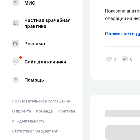
МИС
Показана анато
операций на не
Частная врачебная
практика
Посмотреть д
Реклама
0
0
Сайт для клиники
Помощь
Пользовательское соглашение
О проекте
Команда
Контакты
ИТ-деятельность
Статистика "MedElement"