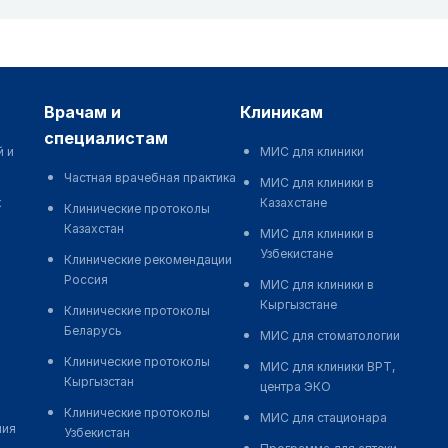
врачам и
клиникам
специалистам
й и
МИС для клиники
Частная врачебная практика
МИС для клиники в
к
Казахстане
Клинические протоколы
Казахстан
МИС для клиники в
Узбекистане
Клинические рекомендации
Россия
МИС для клиники в
Кыргызстане
Клинические протоколы
Беларусь
МИС для стоматологии
Клинические протоколы
МИС для клиники ВРТ,
Кыргызстан
центра ЭКО
Клинические протоколы
МИС для стационара
ния
Узбекистан