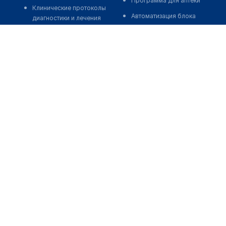
Программа для аптеки
Клинические протоколы
Автоматизация блока
диагностики и лечения
питания
Обзоры мировой
Реклама и продвижение
медицинской периодики
клиник
Заболевания: обзорные
Разработка сайта клиники
статьи
Разработка сайта клиники в
Новости здравоохранения
России
Медикаменты
Разработка сайта клиники в
Лабораторные показатели
Казахстане
Медицинские термины
Разработка сайта клиники в
Беларуси
Мобильные приложения
Разработка сайта клиники в
Кыргызстане
Разработка сайта клиники в
Узбекистане
о нас
medelement global