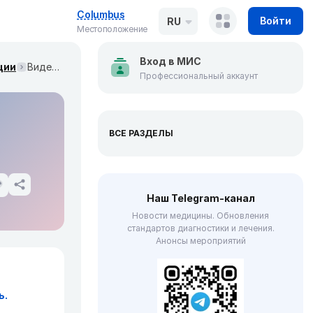
Columbus
Войти
RU
Местоположение
Вход в МИС
ции
Видео-лекции операций на нервах (Washington University in St. Louis)
Профессиональный аккаунт
ВСЕ РАЗДЕЛЫ
Наш Telegram-канал
Новости медицины. Обновления
стандартов диагностики и лечения.
Анонсы мероприятий
ь.