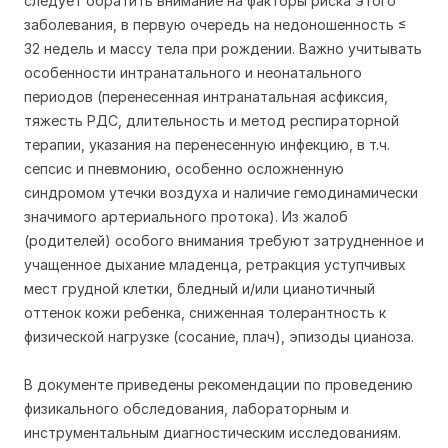
следует обратить внимание на факторы риска этого
заболевания, в первую очередь на недоношенность ≤
32 недель и массу тела при рождении. Важно учитывать
особенности интранатального и неонатального
периодов (перенесенная интранатальная асфиксия,
тяжесть РДС, длительность и метод респираторной
терапии, указания на перенесенную инфекцию, в т.ч.
сепсис и пневмонию, особенно осложненную
синдромом утечки воздуха и наличие гемодинамически
значимого артериального протока). Из жалоб
(родителей) особого внимания требуют затрудненное и
учащенное дыхание младенца, ретракция уступчивых
мест грудной клетки, бледный и/или цианотичный
оттенок кожи ребенка, сниженная толерантность к
физической нагрузке (сосание, плач), эпизоды цианоза.
В документе приведены рекомендации по проведению
физикального обследования, лабораторным и
инструментальным диагностическим исследованиям.