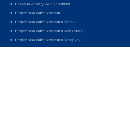
Реклама и продвижение клиник
Разработка сайта клиники
Разработка сайта клиники в России
Разработка сайта клиники в Казахстане
Разработка сайта клиники в Беларуси
Разработка сайта клиники в Кыргызстане
Разработка сайта клиники в Узбекистане
для бизнеса
Партнёрство, инвестиции
Размещение рекламы
Разработчикам и стартапам
Медицинским ассоциациям
Корпорациям и регионам
о нас