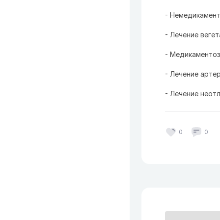
- Немедикамент
- Лечение веге
- Медикаментоз
- Лечение арте
- Лечение неот
0
0