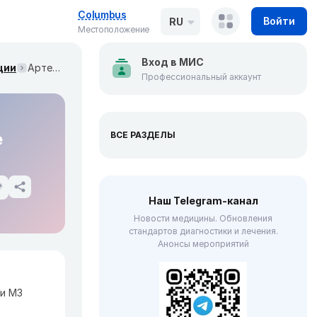
Columbus
Войти
RU
Местоположение
Вход в МИС
ции
Артериальная гипертензия у детей. Клинические рекомендации МЗ России
Профессиональный аккаунт
е
ВСЕ РАЗДЕЛЫ
Наш Telegram-канал
Новости медицины. Обновления
стандартов диагностики и лечения.
Анонсы мероприятий
и МЗ