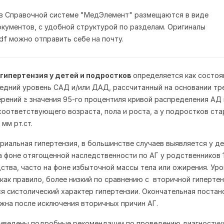
 в Справочной системе "МедЭлемент" размещаются в виде
кументов, с удобной структурой по разделам. Оригиналы
df можно отправить себе на почту.
гипертензия у детей и подростков
определяется как состоя
едний уровень САД и/или ДАД, рассчитанный на основании тр
рений ≥ значения 95-го процентиля кривой распределения АД 
соответствующего возраста, пола и роста, а у подростков ста
 мм рт.ст.
риальная гипертензия, в большинстве случаев выявляется у д
на фоне отягощенной наследственности по АГ у родственников 1
дства, часто на фоне избыточной массы тела или ожирения. Ур
как правило, более низкий по сравнению с вторичной гипертен
я систолический характер гипертензии. Окончательная постан
жна после исключения вторичных причин АГ.
риведены подробные рекомендации по проведению диагностики