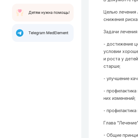
Целью лечения 
Детям нужна помощь!
снижения риска
Задачи лечения 
Telegram MedElement
- достижение ц
условии хороше
и роста у детей
старше;
- улучшение ка
- профилактика
них изменений;
- профилактика
Глава "Лечени
- Общие принци