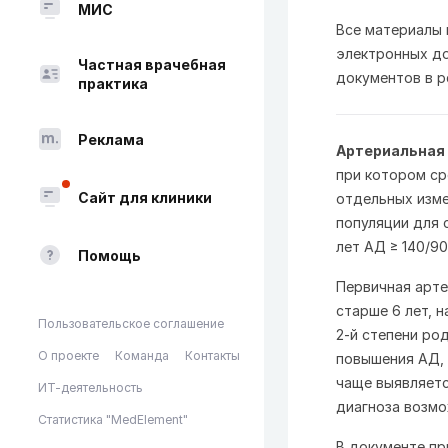
МИС
Все материалы
электронных до
Частная врачебная
документов в p
практика
Реклама
Артериальная 
при котором ср
Сайт для клиники
отдельных изме
популяции для 
лет АД ≥ 140/90
Помощь
Первичная арте
старше 6 лет, 
Пользовательское соглашение
2-й степени ро
О проекте
Команда
Контакты
повышения АД, 
чаще выявляетс
ИТ-деятельность
диагноза возмо
Статистика "MedElement"
В документе п