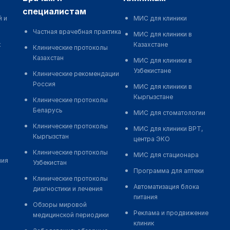
специалистам
й и
МИС для клиники
Частная врачебная практика
МИС для клиники в
к
Казахстане
Клинические протоколы
Казахстан
МИС для клиники в
Узбекистане
Клинические рекомендации
Россия
МИС для клиники в
Кыргызстане
Клинические протоколы
Беларусь
МИС для стоматологии
Клинические протоколы
МИС для клиники ВРТ,
Кыргызстан
центра ЭКО
Клинические протоколы
МИС для стационара
ния
Узбекистан
Программа для аптеки
Клинические протоколы
Автоматизация блока
диагностики и лечения
питания
Обзоры мировой
Реклама и продвижение
медицинской периодики
клиник