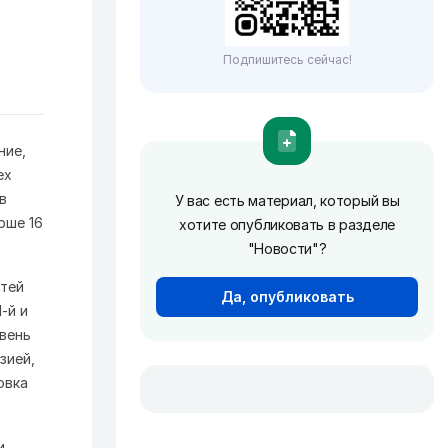
Подпишитесь сейчас!
ние,
ех
в
У вас есть материал, который вы
рше 16
хотите опубликовать в разделе
"Новости"?
етей
Да, опубликовать
-й и
овень
зией,
овка
.