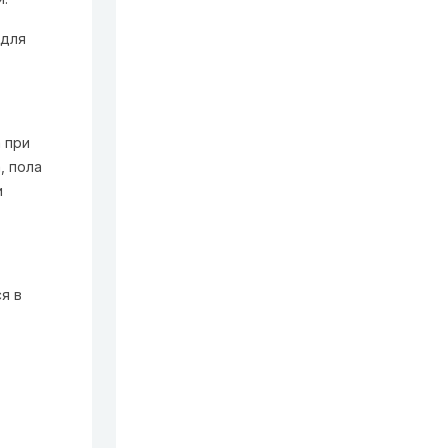
 для
 при
, пола
и
я в