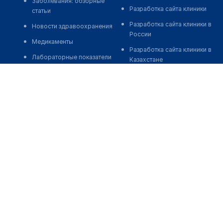
Заболевания: обзорные
Разработка сайта клиники
статьи
Разработка сайта клиники в
Новости здравоохранения
России
Медикаменты
Разработка сайта клиники в
Лабораторные показатели
Казахстане
Медицинские термины
Разработка сайта клиники в
Беларуси
Мобильные приложения
Разработка сайта клиники в
Кыргызстане
Разработка сайта клиники в
Узбекистане
о нас
medelement global
иции
Пользовательское
Русская версия
соглашение
Қазақша нұсқасы
О проекте
ртапам
O'zbekcha versiyasi
Команда
ациям
English version