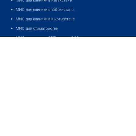
МИС для клиники в Казахстане
МИС для клиники в Узбекистане
МИС для клиники в Кыргызстане
МИС для стоматологии
МИС для клиники ВРТ, центра ЭКО
МИС для стационара
Программа для аптеки
Автоматизация блока питания
Реклама и продвижение клиник
Разработка сайта клиники
Разработка сайта клиники в России
Разработка сайта клиники в Казахстане
Разработка сайта клиники в Беларуси
Разработка сайта клиники в Кыргызстане
Разработка сайта клиники в Узбекистане