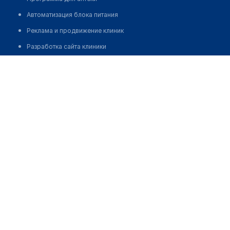
Автоматизация блока питания
Реклама и продвижение клиник
Разработка сайта клиники
Разработка сайта клиники в России
Разработка сайта клиники в Казахстане
Разработка сайта клиники в Беларуси
Разработка сайта клиники в Кыргызстане
Разработка сайта клиники в Узбекистане
для бизнеса
Партнёрство, инвестиции
Размещение рекламы
Разработчикам и стартапам
Медицинским ассоциациям
Корпорациям и регионам