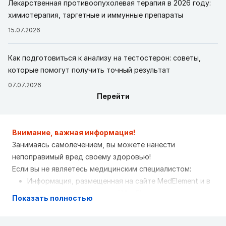
Лекарственная противоопухолевая терапия в 2026 году:
химиотерапия, таргетные и иммунные препараты
15.07.2026
Как подготовиться к анализу на тестостерон: советы,
которые помогут получить точный результат
07.07.2026
Перейти
Внимание, важная информация!
Занимаясь самолечением, вы можете нанести
непоправимый вред своему здоровью!
Если вы не являетесь медицинским специалистом:
Информация, размещенная на сайте MedElement и в
мобильных приложениях "MedElement
Показать полностью
(МедЭлемент)", "Lekar Pro", "Dariger Pro",
"Заболевания: справочник терапевта", не может и