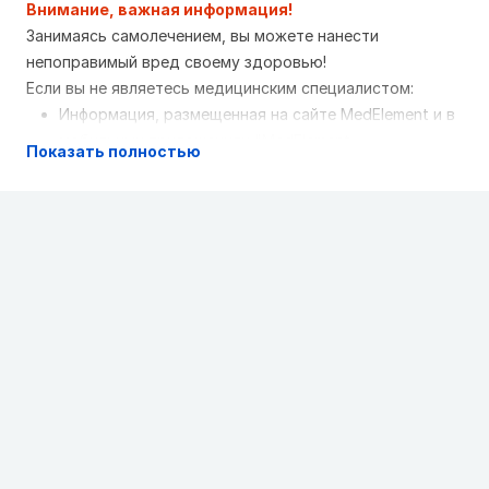
Внимание, важная информация!
Занимаясь самолечением, вы можете нанести
непоправимый вред своему здоровью!
Если вы не являетесь медицинским специалистом:
Информация, размещенная на сайте MedElement и в
мобильных приложениях "MedElement
Показать полностью
(МедЭлемент)", "Lekar Pro", "Dariger Pro",
"Заболевания: справочник терапевта", не может и
не должна заменять очную консультацию врача.
Обязательно обращайтесь в медицинские
учреждения при наличии каких-либо заболеваний
или беспокоящих вас симптомов
Выбор лекарственных средств и их дозировки,
должен быть оговорен со специалистом. Только
врач может назначить нужное лекарство и его
дозировку с учетом заболевания и состояния
организма больного
Сайт MedElement и мобильные приложения
"MedElement (МедЭлемент)", "Lekar Pro", "Dariger