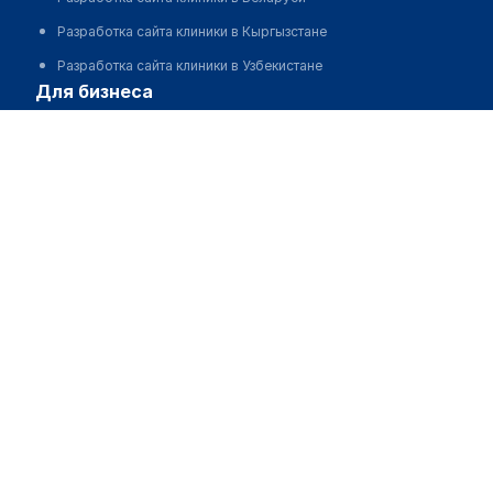
Разработка сайта клиники в Кыргызстане
Разработка сайта клиники в Узбекистане
для бизнеса
Партнёрство, инвестиции
Размещение рекламы
Разработчикам и стартапам
Медицинским ассоциациям
Корпорациям и регионам
о нас
Пользовательское соглашение
О проекте
Команда
Статистика "МедЭлемент"
Контакты