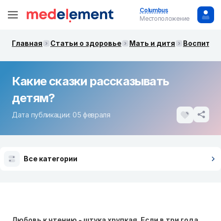
Columbus
Местоположение
Главная
Статьи о здоровье
Мать и дитя
Воспитани
Какие сказки рассказывать
детям?
Дата публикации: 05 февраля
Все категории
Любовь к чтению - штука хрупкая. Если в три года