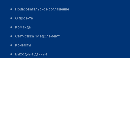
Пользовательское соглашение
О проекте
Команда
Статистика "МедЭлемент"
Контакты
Выходные данные
medelement global
Русская версия
Қазақша нұсқасы
O'zbekcha versiyasi
English version
партнерство
Стоковые изображения от Depositphotos®