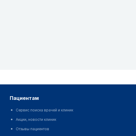
дозировку с учетом заболевания и состояния
организма больного
Сайт MedElement и мобильные приложения
"MedElement (МедЭлемент)", "Lekar Pro", "Dariger
Pro","Заболевания: справочник терапевта"
являются исключительно информационно-
справочными ресурсами. Информация,
размещенная на данном сайте, не должна
использоваться для самовольного изменения
предписаний врача
Редакция MedElement не несет ответственности за
какой-либо ущерб здоровью или материальный
ущерб, возникший в результате использования
пациентам
данного сайта
Сервис поиска врачей и клиник
Акции, новости клиник
Отзывы пациентов