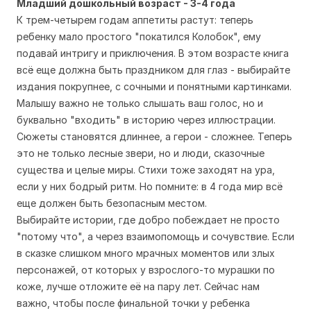
Младший дошкольный возраст - 3-4 года
К трем-четырем годам аппетиты растут: теперь
ребенку мало простого "покатился Колобок", ему
подавай интригу и приключения. В этом возрасте книга
всё еще должна быть праздником для глаз - выбирайте
издания покрупнее, с сочными и понятными картинками.
Малышу важно не только слышать ваш голос, но и
буквально "входить" в историю через иллюстрации.
Сюжеты становятся длиннее, а герои - сложнее. Теперь
это не только лесные звери, но и люди, сказочные
существа и целые миры. Стихи тоже заходят на ура,
если у них бодрый ритм. Но помните: в 4 года мир всё
еще должен быть безопасным местом.
Выбирайте истории, где добро побеждает не просто
"потому что", а через взаимопомощь и сочувствие. Если
в сказке слишком много мрачных моментов или злых
персонажей, от которых у взрослого-то мурашки по
коже, лучше отложите её на пару лет. Сейчас нам
важно, чтобы после финальной точки у ребенка