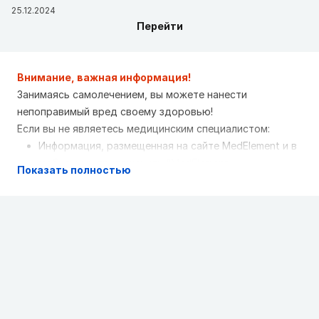
25.12.2024
Перейти
Внимание, важная информация!
Занимаясь самолечением, вы можете нанести
непоправимый вред своему здоровью!
Если вы не являетесь медицинским специалистом:
Информация, размещенная на сайте MedElement и в
мобильных приложениях "MedElement
Показать полностью
(МедЭлемент)", "Lekar Pro", "Dariger Pro",
"Заболевания: справочник терапевта", не может и
не должна заменять очную консультацию врача.
Обязательно обращайтесь в медицинские
учреждения при наличии каких-либо заболеваний
или беспокоящих вас симптомов
Выбор лекарственных средств и их дозировки,
должен быть оговорен со специалистом. Только
врач может назначить нужное лекарство и его