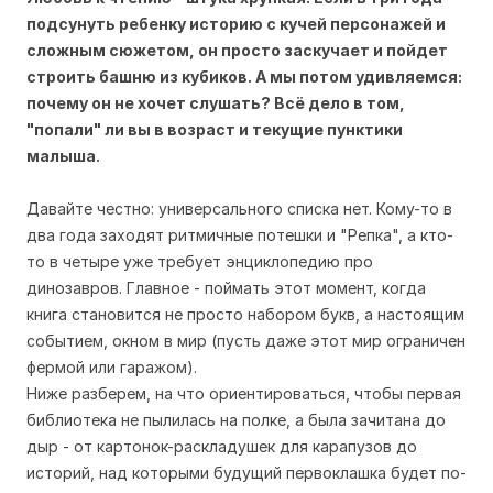
подсунуть ребенку историю с кучей персонажей и
сложным сюжетом, он просто заскучает и пойдет
строить башню из кубиков. А мы потом удивляемся:
почему он не хочет слушать? Всё дело в том,
"попали" ли вы в возраст и текущие пунктики
малыша.
Давайте честно: универсального списка нет. Кому-то в
два года заходят ритмичные потешки и "Репка", а кто-
то в четыре уже требует энциклопедию про
динозавров. Главное - поймать этот момент, когда
книга становится не просто набором букв, а настоящим
событием, окном в мир (пусть даже этот мир ограничен
фермой или гаражом).
Ниже разберем, на что ориентироваться, чтобы первая
библиотека не пылилась на полке, а была зачитана до
дыр - от картонок-раскладушек для карапузов до
историй, над которыми будущий первоклашка будет по-