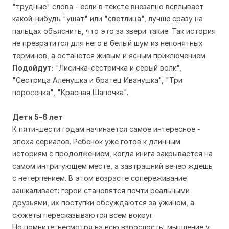
"трудные" слова - если в тексте внезапно всплывает
какой-нибудь "ушат" или "светлица", лучше сразу на
пальцах объяснить, что это за звери такие. Так история
не превратится для него в белый шум из непонятных
терминов, а останется живым и ясным приключением
Подойдут:
"Лисичка-сестричка и серый волк",
"Сестрица Аленушка и братец Иванушка", "Три
поросенка", "Красная Шапочка".
Дети 5–6 лет
К пяти-шести годам начинается самое интересное -
эпоха сериалов. Ребенок уже готов к длинным
историям с продолжением, когда книга закрывается на
самом интригующем месте, а завтрашний вечер ждешь
с нетерпением. В этом возрасте сопереживание
зашкаливает: герои становятся почти реальными
друзьями, их поступки обсуждаются за ужином, а
сюжеты пересказываются всем вокруг.
Но помните: несмотря на всю взрослость, мышление у