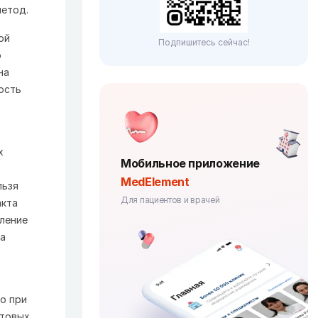
метод.
ой
Подпишитесь сейчас!
о
на
ость
х
Мобильное приложение
MedElement
льзя
Для пациентов и врачей
акта
вление
ма
о при
етовых