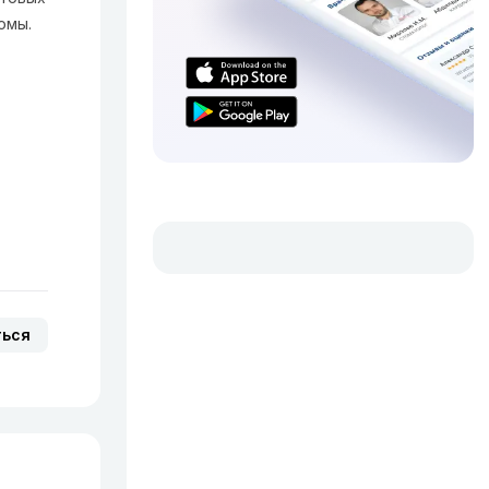
омы.
ться