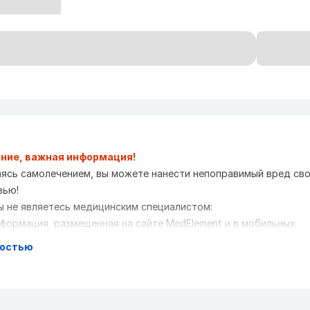
ние, важная информация!
ясь самолечением, вы можете нанести непоправимый вред св
вью!
ы не являетесь медицинским специалистом:
формация, размещенная на сайте MedElement и в мобильных
иложениях "MedElement (МедЭлемент)", "Lekar Pro", "Dariger Pro
ностью
аболевания: справочник терапевта", не может и не должна зам
ную консультацию врача. Обязательно обращайтесь в медици
реждения при наличии каких-либо заболеваний или беспокоящи
мптомов