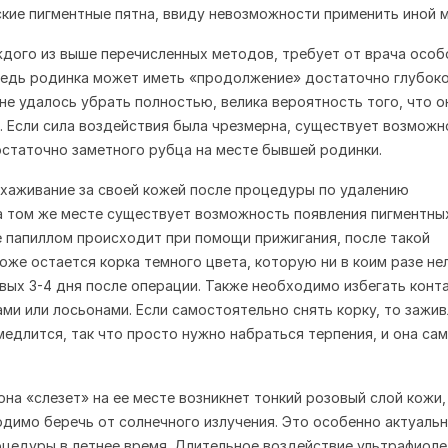
кие пигментные пятна, ввиду невозможности применить иной 
дого из выше перечисленных методов, требует от врача особ
Ведь родинка может иметь «продолжение» достаточно глубок
 не удалось убрать полностью, велика вероятность того, что о
. Если сила воздействия была чрезмерна, существует возможн
статочно заметного рубца на месте бывшей родинки.
хаживание за своей кожей после процедуры по удалению
а том же месте существует возможность появления пигментны
е папиллом происходит при помощи прижигания, после такой
оже остается корка темного цвета, которую ни в коим разе не
вых 3-4 дня после операции. Также необходимо избегать конт
ми или лосьонами. Если самостоятельно снять корку, то зажи
медлится, так что просто нужно набраться терпения, и она са
она «слезет» на ее месте возникнет тонкий розовый слой кожи,
димо беречь от солнечного излучения. Это особенно актуальн
цедуры в летнее время. Длительное воздействие ультрафиол