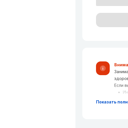
Внима
Занима
здоро
Если в
Ин
пр
Показать пол
"З
оч
уч
си