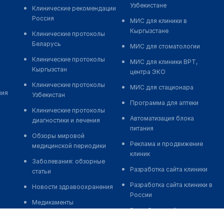
Узбекистане
Клинические рекомендации
Россия
МИС для клиники в
Кыргызстане
Клинические протоколы
Беларусь
МИС для стоматологии
Клинические протоколы
МИС для клиники ВРТ,
Кыргызстан
центра ЭКО
Клинические протоколы
МИС для стационара
ния
Узбекистан
Программа для аптеки
Клинические протоколы
Автоматизация блока
диагностики и лечения
питания
Обзоры мировой
Реклама и продвижение
медицинской периодики
клиник
Заболевания: обзорные
Разработка сайта клиники
статьи
Разработка сайта клиники в
Новости здравоохранения
России
Медикаменты
Разработка сайта клиники в
Лабораторные показатели
Казахстане