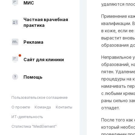
МИС
удаляются плос
Применение каж
Частная врачебная
квалификации. 
практика
в коже, если ее
вырастит вновь
Реклама
образования до
Неправильное у
Сайт для клиники
образований, н
пятен. Удалени
Помощь
процедуры на к
намачивать пер
с любыми крема
Пользовательское соглашение
раны сильно за
О проекте
Команда
Контакты
отпадет.
ИТ-деятельность
После того как 
Статистика "MedElement"
который необхо
проведении про