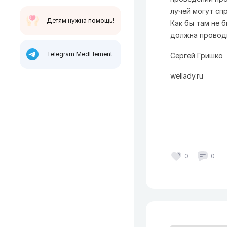
лучей могут сп
Детям нужна помощь!
Как бы там не 
должна провод
Telegram MedElement
Сергей Гришко
wellady.ru
0
0