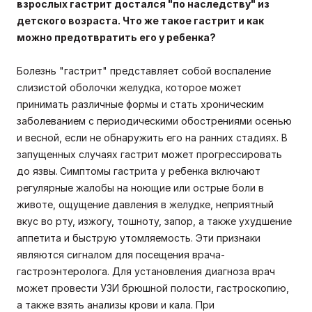
взрослых гастрит достался "по наследству" из
детского возраста. Что же такое гастрит и как
можно предотвратить его у ребенка?
Болезнь "гастрит" представляет собой воспаление
слизистой оболочки желудка, которое может
принимать различные формы и стать хроническим
заболеванием с периодическими обострениями осенью
и весной, если не обнаружить его на ранних стадиях. В
запущенных случаях гастрит может прогрессировать
до язвы.
Симптомы гастрита у ребенка включают
регулярные жалобы на ноющие или острые боли в
животе, ощущение давления в желудке, неприятный
вкус во рту, изжогу, тошноту, запор, а также ухудшение
аппетита и быструю утомляемость. Эти признаки
являются сигналом для посещения врача-
гастроэнтеролога. Для установления диагноза врач
может провести УЗИ брюшной полости, гастроскопию,
а также взять анализы крови и кала. При