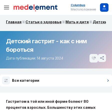
Columbus
Местоположение
Главная
Статьи о здоровье
Мать и дитя
Детские 
Детский гастрит - как с ним
бороться
Дата публикации: 14 августа 2024
Все категории
Гастритом в той или иной форме болеют 80
процентов взрослых. Большинству этих самых