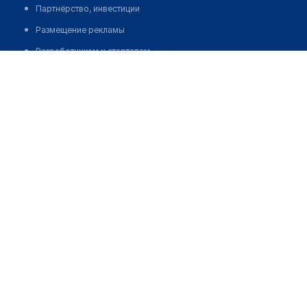
Партнёрство, инвестиции
Размещение рекламы
Разработчикам и стартапам
Медицинским ассоциациям
Корпорациям и регионам
о нас
Пользовательское соглашение
О проекте
Команда
Статистика "МедЭлемент"
Контакты
Выходные данные
medelement global
Русская версия