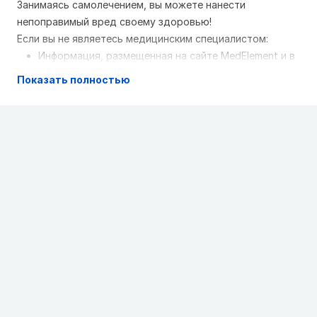
Занимаясь самолечением, вы можете нанести
непоправимый вред своему здоровью!
Если вы не являетесь медицинским специалистом:
Информация, размещенная на сайте MedElement и в
мобильных приложениях "MedElement
Показать полностью
(МедЭлемент)", "Lekar Pro", "Dariger Pro",
"Заболевания: справочник терапевта", не может и
не должна заменять очную консультацию врача.
Обязательно обращайтесь в медицинские
учреждения при наличии каких-либо заболеваний
или беспокоящих вас симптомов
Выбор лекарственных средств и их дозировки,
должен быть оговорен со специалистом. Только
врач может назначить нужное лекарство и его
дозировку с учетом заболевания и состояния
организма больного
Сайт MedElement и мобильные приложения
"MedElement (МедЭлемент)", "Lekar Pro", "Dariger
Pro","Заболевания: справочник терапевта"