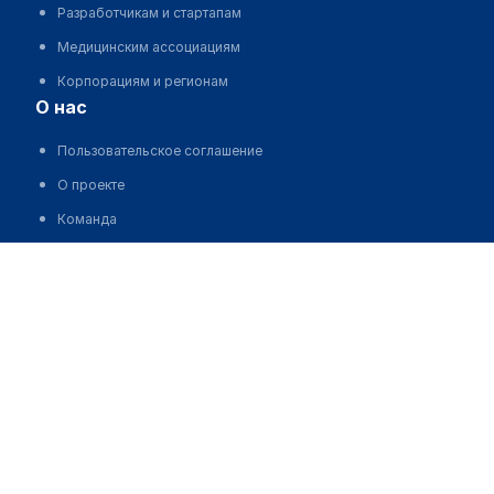
Разработчикам и стартапам
Медицинским ассоциациям
Корпорациям и регионам
о нас
Пользовательское соглашение
О проекте
Команда
Статистика "МедЭлемент"
Контакты
Выходные данные
medelement global
Русская версия
Қазақша нұсқасы
O'zbekcha versiyasi
English version