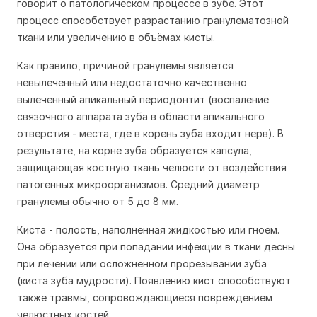
говорит о патологическом процессе в зубе. Этот
процесс способствует разрастанию гранулематозной
ткани или увеличению в объёмах кисты.
Как правило, причиной гранулемы является
невылеченный или недостаточно качественно
вылеченный апикальный периодонтит (воспаление
связочного аппарата зуба в области апикального
отверстия - места, где в корень зуба входит нерв). В
результате, на корне зуба образуется капсула,
защищающая костную ткань челюсти от воздействия
патогенных микроорганизмов. Средний диаметр
гранулемы обычно от 5 до 8 мм.
Киста - полость, наполненная жидкостью или гноем.
Она образуется при попадании инфекции в ткани десны
при лечении или осложненном прорезывании зуба
(киста зуба мудрости). Появлению кист способствуют
также травмы, сопровождающиеся повреждением
челюстных костей.