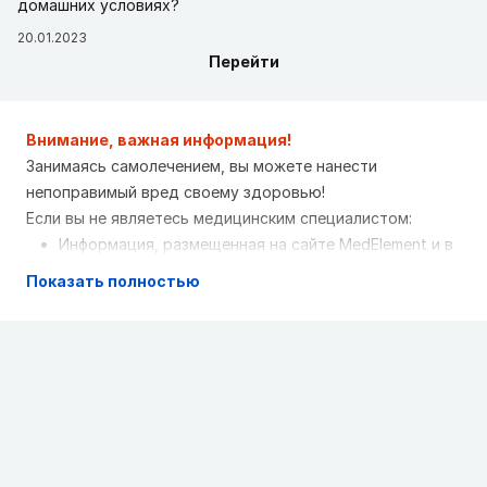
домашних условиях?
20.01.2023
Перейти
Внимание, важная информация!
Занимаясь самолечением, вы можете нанести
непоправимый вред своему здоровью!
Если вы не являетесь медицинским специалистом:
Информация, размещенная на сайте MedElement и в
мобильных приложениях "MedElement
Показать полностью
(МедЭлемент)", "Lekar Pro", "Dariger Pro",
"Заболевания: справочник терапевта", не может и
не должна заменять очную консультацию врача.
Обязательно обращайтесь в медицинские
учреждения при наличии каких-либо заболеваний
или беспокоящих вас симптомов
Выбор лекарственных средств и их дозировки,
должен быть оговорен со специалистом. Только