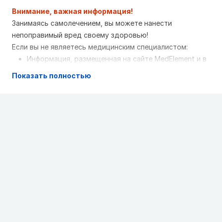
Клинические протоколы МЗ РК - 2016
Внимание, важная информация!
Первичная лимфома центральной нервной системы
Занимаясь самолечением, вы можете нанести
Клинические протоколы МЗ РК - 2016
непоправимый вред своему здоровью!
Лимфоплазмоцитарная лимфома/
Если вы не являетесь медицинским специалистом:
Макроглобулинемия Вальденстрема
Клинические
Информация, размещенная на сайте MedElement и в
протоколы МЗ РК - 2016
мобильных приложениях "MedElement
Мантийноклеточная лимфома у взрослых
Показать полностью
(МедЭлемент)", "Lekar Pro", "Dariger Pro",
Клинические протоколы МЗ РК - 2016
"Заболевания: справочник терапевта", не может и
Гистиоцитоз из клеток Лангерганса
Клинические
не должна заменять очную консультацию врача.
протоколы МЗ РК - 2016
Обязательно обращайтесь в медицинские
Лимфомы кожи. Лимфопролиферативные
учреждения при наличии каких-либо заболеваний
заболевания: лимфоматоидный папулез, первичная
или беспокоящих вас симптомов
анапластическая крупноклеточная лимфома кожи
Выбор лекарственных средств и их дозировки,
Клинические рекомендации РФ 2013-2017 (Россия)
должен быть оговорен со специалистом. Только
Острый лимфобластный лейкоз у детей (первичный)
врач может назначить нужное лекарство и его
Клинические протоколы МЗ РК - 2017
дозировку с учетом заболевания и состояния
Аллогенная трансплантация гемопоэтических
организма больного
стволовых клеток у детей
Клинические протоколы
Сайт MedElement и мобильные приложения
МЗ РК - 2017