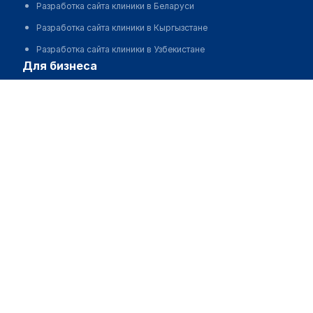
Разработка сайта клиники в Беларуси
Разработка сайта клиники в Кыргызстане
Разработка сайта клиники в Узбекистане
для бизнеса
Партнёрство, инвестиции
Размещение рекламы
Разработчикам и стартапам
Медицинским ассоциациям
Корпорациям и регионам
о нас
Пользовательское соглашение
О проекте
Команда
Статистика "МедЭлемент"
Контакты