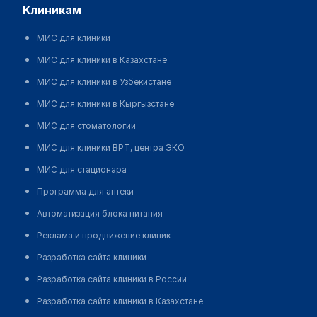
клиникам
рекомендации РФ 2018-2020 (Россия)
Острые миелоидные лейкозы
Клинические
МИС для клиники
рекомендации РФ 2018-2020 (Россия)
Хронический лимфоцитарный лейкоз/лимфома из
МИС для клиники в Казахстане
малых лимфоцитов
Клинические рекомендации РФ
МИС для клиники в Узбекистане
2018-2020 (Россия)
МИС для клиники в Кыргызстане
Острые лимфобластные лейкозы взрослых
МИС для стоматологии
Клинические рекомендации РФ 2018-2020 (Россия)
Миелопролиферативные заболевания, протекающие
МИС для клиники ВРТ, центра ЭКО
с эозинофилией
Клинические рекомендации РФ
МИС для стационара
2018-2020 (Россия)
Программа для аптеки
Автоматизация блока питания
Реклама и продвижение клиник
Разработка сайта клиники
Разработка сайта клиники в России
Разработка сайта клиники в Казахстане