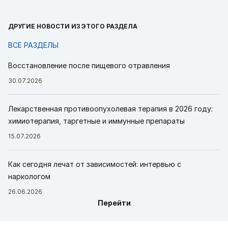
лимфоцитов
Клинические протоколы МЗ РК - 2015
Лимфома Ходжкина у детей
Клинические протоколы
ДРУГИЕ НОВОСТИ ИЗ ЭТОГО РАЗДЕЛА
МЗ РК - 2016
ВСЕ РАЗДЕЛЫ
Неходжкинская лимфома у детей
Клинические
протоколы МЗ РК - 2016
Восстановление после пищевого отравления
Рецидив острого лимфобластного лейкоза у детей
30.07.2026
Клинические протоколы МЗ РК - 2016
Острый миелобластный лейкоз у детей (первичный)
Лекарственная противоопухолевая терапия в 2026 году:
Клинические протоколы МЗ РК - 2016
химиотерапия, таргетные и иммунные препараты
Острый миелобластный лейкоз у детей (рецидив)
Клинические протоколы МЗ РК - 2016
15.07.2026
Лимфома Ходжкина
Клинические протоколы МЗ РК -
2016
Как сегодня лечат от зависимостей: интервью с
Т-клеточные лимфомы у взрослых
Клинические
наркологом
протоколы МЗ РК - 2016
26.06.2026
В-крупноклеточные лимфомы у взрослых
Перейти
Клинические протоколы МЗ РК - 2016
Индолентные В-клеточные лимфомы у взрослых