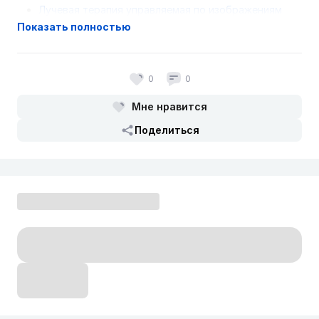
Лучевая терапия управляемая по изображениям
Показать полностью
для опухолей отдельных локализаций
Клинические
протоколы МЗ РК - 2014
Аллогенная неродственная трансплантация
костного мозга
Клинические протоколы МЗ РК -
0
0
2015
Мне нравится
Аллогенная родственная трансплантация костного
мозга
Клинические протоколы МЗ РК - 2015
Поделиться
Аутологичная трансплантация костного мозга
Клинические протоколы МЗ РК - 2015
Гаплоидентичная трансплантация костного мозга
Клинические протоколы МЗ РК - 2015
Инфузия (трансфузия) донорских лимфоцитов
Клинические протоколы МЗ РК - 2015
Острый лимфобластный лейкоз у взрослых
Клинические протоколы МЗ РК - 2015
Фебрильная нейтропения
Клинические протоколы
МЗ РК - 2015
Хронический лимфолейкоз/лимфома из малых