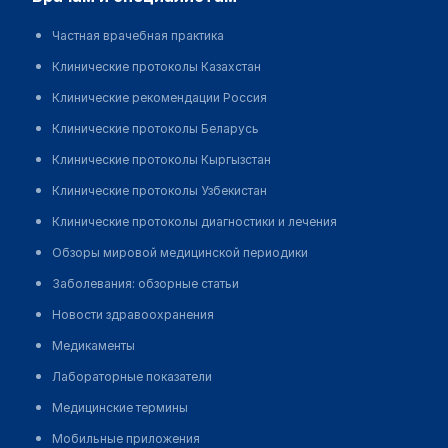
клеток у взрослых с онкологическими и
гематологическими заболеваниями
Клинические
Частная врачебная практика
протоколы 2006-2019 (Беларусь)
Клинические протоколы Казахстан
Грибовидный микоз
Клинические рекомендации РФ
Клинические рекомендации Россия
2018-2020 (Россия)
Синдром Сезари
Клинические рекомендации РФ
Клинические протоколы Беларусь
2018-2020 (Россия)
Клинические протоколы Кыргызстан
Интенсивно-модулированная лучевая терапия
Клинические протоколы Узбекистан
опухолей различных локализаций
Клинические
протоколы МЗ РК - 2019
Клинические протоколы диагностики и лечения
Волосатоклеточный лейкоз
Клинические
Обзоры мировой медицинской периодики
рекомендации РФ 2018-2020 (Россия)
Заболевания: обзорные статьи
Множественная миелома
Клинические
Новости здравоохранения
рекомендации РФ 2018-2020 (Россия)
Солитарная (экстрамедуллярная) плазмоцитома
Медикаменты
Клинические рекомендации РФ 2018-2020 (Россия)
Лабораторные показатели
Хронический миелолейкоз
Клинические
Медицинские термины
рекомендации РФ 2018-2020 (Россия)
Острый промиелоцитарный лейкоз
Клинические
Мобильные приложения