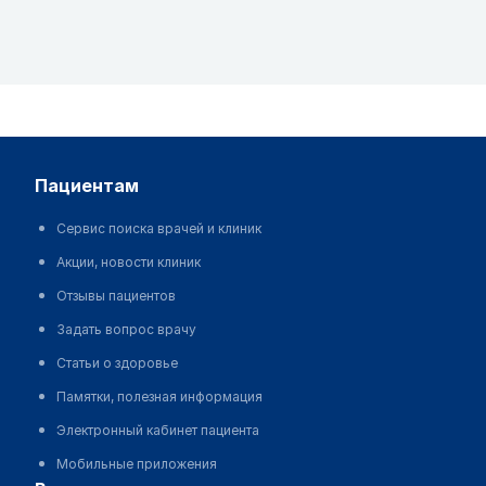
использоваться для самовольного изменения
предписаний врача
Редакция MedElement не несет ответственности за
какой-либо ущерб здоровью или материальный
ущерб, возникший в результате использования
данного сайта
пациентам
Сервис поиска врачей и клиник
Акции, новости клиник
Отзывы пациентов
Задать вопрос врачу
Статьи о здоровье
Памятки, полезная информация
Электронный кабинет пациента
Мобильные приложения