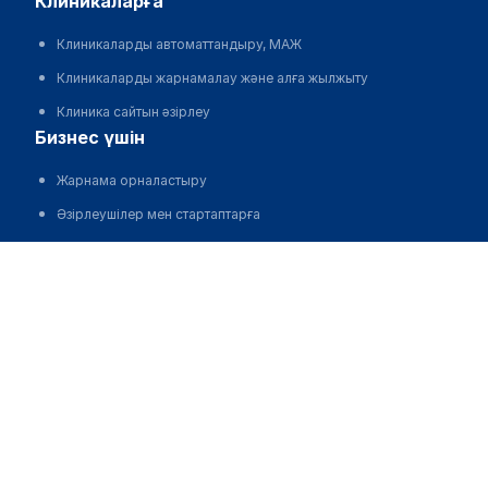
клиникаларға
Клиникаларды автоматтандыру, МАЖ
Клиникаларды жарнамалау және алға жылжыту
Клиника сайтын әзірлеу
бизнес үшін
Жарнама орналастыру
Әзірлеушілер мен стартаптарға
Медициналық қауымдастықтарға
Корпорациялар мен аймақтар үшін
біз туралы
Жоба туралы
Команда
МедЭлемент статистикасы
Байланыс ақпараты
medelement global