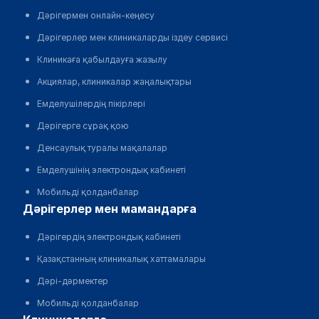
Дәрігермен онлайн-кеңесу
Дәрігерлер мен клиникаларды іздеу сервисі
Клиникаға қабылдауға жазылу
Акциялар, клиникалар жаңалықтары
Емделушілердің пікірлері
Дәрігерге сұрақ қою
Денсаулық туралы мақалалар
Емделушінің электрондық кабинеті
Мобильді қолданбалар
дәрігерлер мен мамандарға
Дәрігердің электрондық кабинеті
Қазақстанның клиникалық хаттамалары
Дәрі-дәрмектер
Мобильді қолданбалар