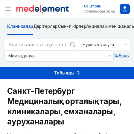
Columbus
Орналасқан орны
Клиникалар
Дәрігерлер
Сын-пікірлер
Акциялар мен жаңал
Нужные услуги
Мамандануы
Көбірек
Табылды: 3
Санкт-Петербург
Медициналық орталықтары,
клиникалары, емханалары,
ауруханалары