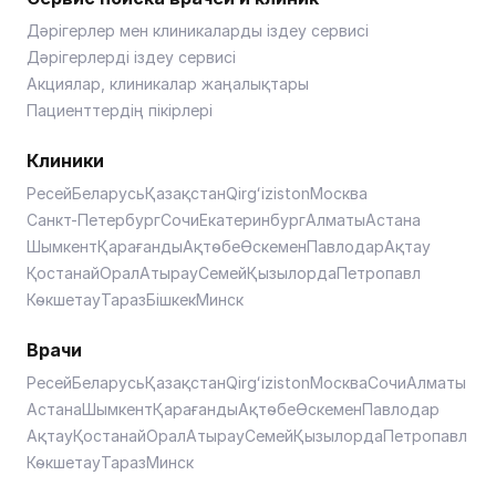
Дәрігерлер мен клиникаларды іздеу сервисі
Дәрігерлерді іздеу сервисі
Акциялар, клиникалар жаңалықтары
Пациенттердің пікірлері
Клиники
Ресей
Беларусь
Қазақстан
Qirgʻiziston
Москва
Санкт-Петербург
Сочи
Екатеринбург
Алматы
Астана
Шымкент
Қарағанды
Ақтөбе
Өскемен
Павлодар
Ақтау
Қостанай
Орал
Атырау
Семей
Қызылорда
Петропавл
Көкшетау
Тараз
Бішкек
Минск
Врачи
Ресей
Беларусь
Қазақстан
Qirgʻiziston
Москва
Сочи
Алматы
Астана
Шымкент
Қарағанды
Ақтөбе
Өскемен
Павлодар
Ақтау
Қостанай
Орал
Атырау
Семей
Қызылорда
Петропавл
Көкшетау
Тараз
Минск