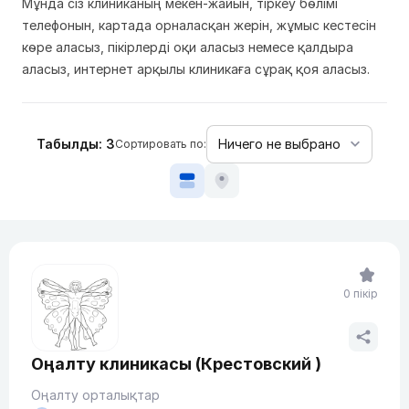
Мұнда сіз клиниканың мекен-жайын, тіркеу бөлімі
телефонын, картада орналасқан жерін, жұмыс кестесін
көре аласыз, пікірлерді оқи аласыз немесе қалдыра
аласыз, интернет арқылы клиникаға сұрақ қоя аласыз.
Табылды: 3
Сортировать по:
0 пікір
Оңалту клиникасы (Крестовский )
Оңалту орталықтар