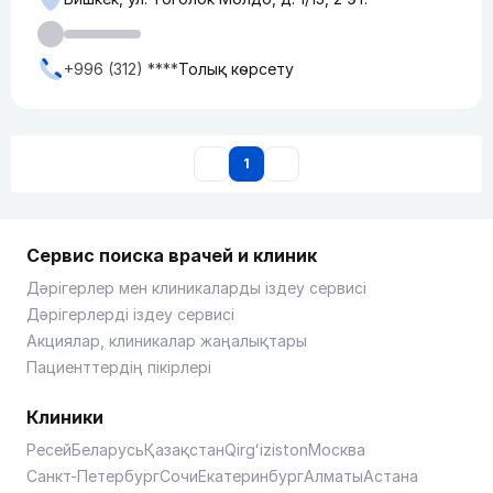
+996 (312) ****
Толық көрсету
1
Сервис поиска врачей и клиник
Дәрігерлер мен клиникаларды іздеу сервисі
Дәрігерлерді іздеу сервисі
Акциялар, клиникалар жаңалықтары
Пациенттердің пікірлері
Клиники
Ресей
Беларусь
Қазақстан
Qirgʻiziston
Москва
Санкт-Петербург
Сочи
Екатеринбург
Алматы
Астана