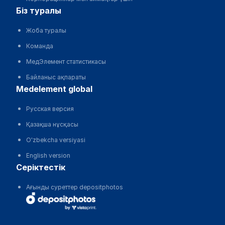
біз туралы
Жоба туралы
Команда
МедЭлемент статистикасы
Байланыс ақпараты
medelement global
Русская версия
Қазақша нұсқасы
O'zbekcha versiyasi
English version
серіктестік
Ағынды суреттер depositphotos