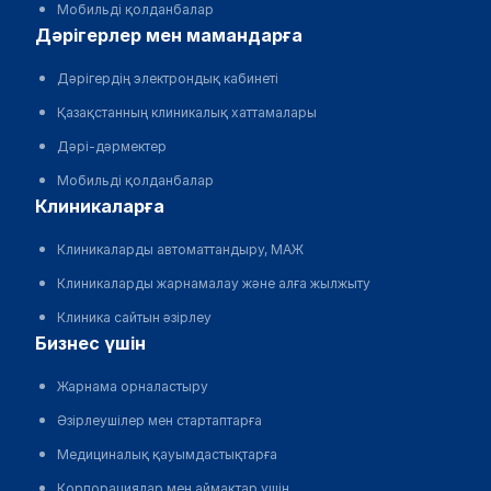
Мобильді қолданбалар
дәрігерлер мен мамандарға
Дәрігердің электрондық кабинеті
Қазақстанның клиникалық хаттамалары
Дәрі-дәрмектер
Мобильді қолданбалар
клиникаларға
Клиникаларды автоматтандыру, МАЖ
Клиникаларды жарнамалау және алға жылжыту
Клиника сайтын әзірлеу
бизнес үшін
Жарнама орналастыру
Әзірлеушілер мен стартаптарға
Медициналық қауымдастықтарға
Корпорациялар мен аймақтар үшін