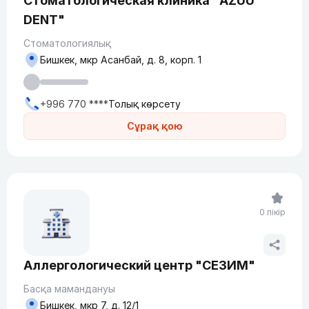
Стоматологическая клиника "AZUU
DENT"
Стоматологиялық
Бишкек, мкр Асанбай, д. 8, корп. 1
+996 770 ****
Толық көрсету
Сұрақ қою
0 пікір
Аллергологический центр "СЕЗИМ"
Басқа мамандануы
Бишкек, ​мкр 7, д. 12/1