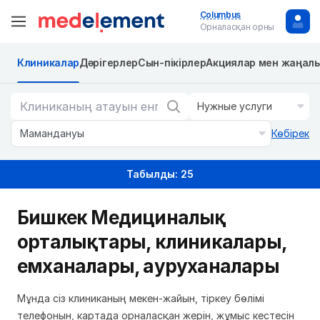
Columbus
Орналасқан орны
Клиникалар
Дәрігерлер
Сын-пікірлер
Акциялар мен жаңал
Нужные услуги
Мамандануы
Көбірек
Табылды: 25
Бишкек Медициналық
орталықтары, клиникалары,
емханалары, ауруханалары
Мұнда сіз клиниканың мекен-жайын, тіркеу бөлімі
телефонын, картада орналасқан жерін, жұмыс кестесін