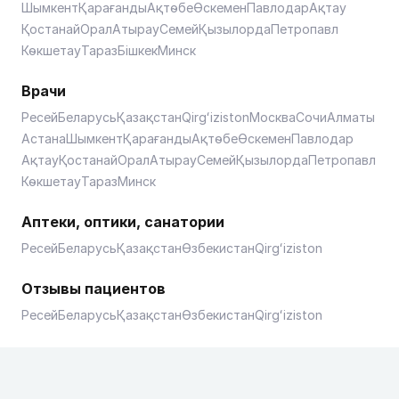
Шымкент
Қарағанды
Ақтөбе
Өскемен
Павлодар
Ақтау
Қостанай
Орал
Атырау
Семей
Қызылорда
Петропавл
Көкшетау
Тараз
Бішкек
Минск
Врачи
Ресей
Беларусь
Қазақстан
Qirgʻiziston
Москва
Сочи
Алматы
Астана
Шымкент
Қарағанды
Ақтөбе
Өскемен
Павлодар
Ақтау
Қостанай
Орал
Атырау
Семей
Қызылорда
Петропавл
Көкшетау
Тараз
Минск
Аптеки, оптики, санатории
Ресей
Беларусь
Қазақстан
Өзбекистан
Qirgʻiziston
Отзывы пациентов
Ресей
Беларусь
Қазақстан
Өзбекистан
Qirgʻiziston