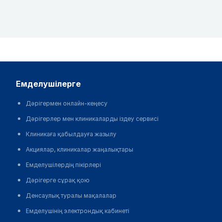
емделушілерге
Дәрігермен онлайн-кеңесу
Дәрігерлер мен клиникаларды іздеу сервисі
Клиникаға қабылдауға жазылу
Акциялар, клиникалар жаңалықтары
Емделушілердің пікірлері
Дәрігерге сұрақ қою
Денсаулық туралы мақалалар
Емделушінің электрондық кабинеті