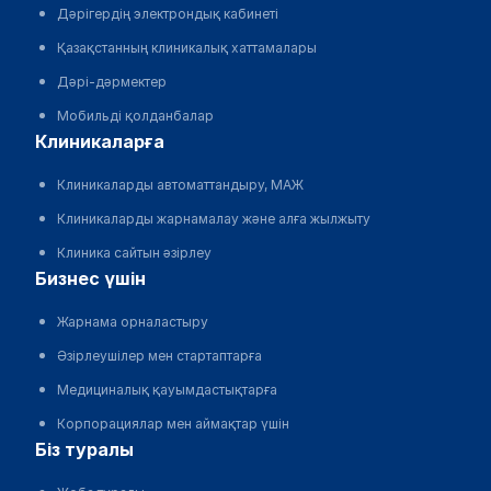
Дәрігердің электрондық кабинеті
Қазақстанның клиникалық хаттамалары
Дәрі-дәрмектер
Мобильді қолданбалар
клиникаларға
Клиникаларды автоматтандыру, МАЖ
Клиникаларды жарнамалау және алға жылжыту
Клиника сайтын әзірлеу
бизнес үшін
Жарнама орналастыру
Әзірлеушілер мен стартаптарға
Медициналық қауымдастықтарға
Корпорациялар мен аймақтар үшін
біз туралы