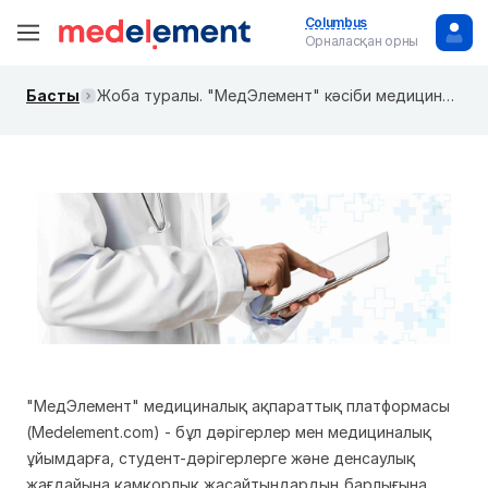
Columbus
Орналасқан орны
Басты
Жоба туралы. "МедЭлемент" кәсіби медициналық платформасы
"МедЭлемент" медициналық ақпараттық платформасы
(Medelement.com) - бұл дәрігерлер мен медициналық
ұйымдарға, студент-дәрігерлерге және денсаулық
жағдайына қамқорлық жасайтындардың барлығына