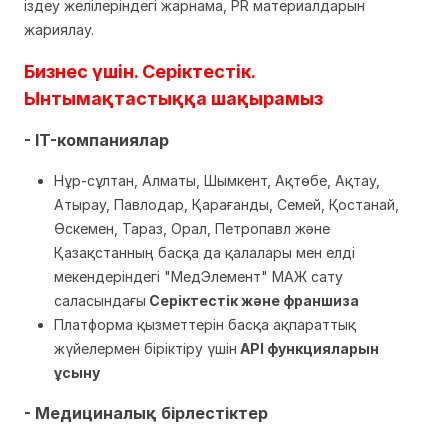
іздеу желілеріндегі жарнама, PR материалдарын
жариялау.
Бизнес үшін. Серіктестік.
Ынтымақтастыққа шақырамыз
- IT-компаниялар
Нұр-сұлтан, Алматы, Шымкент, Ақтөбе, Ақтау,
Атырау, Павлодар, Қарағанды, Семей, Қостанай,
Өскемен, Тараз, Орал, Петропавл және
Қазақстанның басқа да қалалары мен елді
мекендеріндегі "МедЭлемент" МАЖ сату
саласындағы
Серіктестік және франшиза
Платформа қызметтерін басқа ақпараттық
жүйелермен біріктіру үшін
API функцияларын
ұсыну
- Медициналық бірлестіктер