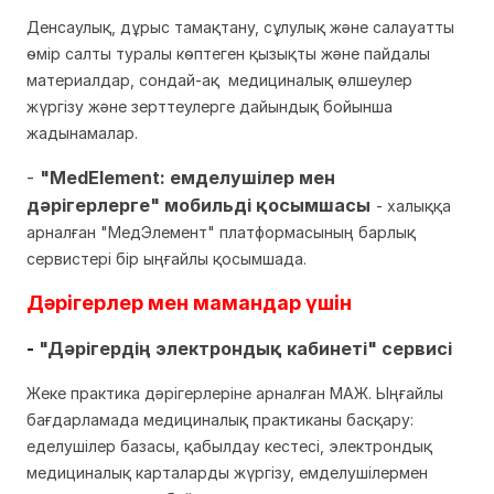
Денсаулық, дұрыс тамақтану, сұлулық және салауатты
өмір салты туралы көптеген қызықты және пайдалы
материалдар, сондай-ақ медициналық өлшеулер
жүргізу және зерттеулерге дайындық бойынша
жадынамалар.
-
"MedElement: емделушілер мен
дәрігерлерге" мобильді қосымшасы
- халыққа
арналған "МедЭлемент" платформасының барлық
сервистері бір ыңғайлы қосымшада.
Дәрігерлер мен мамандар үшін
-
"Дәрігердің электрондық кабинеті" сервисі
Жеке практика дәрігерлеріне арналған МАЖ. Ыңғайлы
бағдарламада медициналық практиканы басқару:
еделушілер базасы, қабылдау кестесі, электрондық
медициналық карталарды жүргізу, емделушілермен