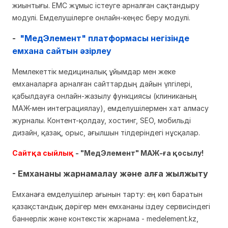
жиынтығы. ЕМС жұмыс істеуге арналған сақтандыру
модулі. Емделушілерге онлайн-кеңес беру модулі.
-
"МедЭлемент" платформасы негізінде
емхана сайтын әзірлеу
Мемлекеттік медициналық ұйымдар мен жеке
емханаларға арналған сайттардың дайын үлгілері,
қабылдауға онлайн-жазылу функциясы (клиниканың
МАЖ-мен интеграциялау), емделушілермен хат алмасу
журналы. Контент-қолдау, хостинг, SEO, мобильді
дизайн, қазақ, орыс, ағылшын тілдеріндегі нұсқалар.
Сайтқа сыйлық
- "МедЭлемент" МАЖ-ға қосылу!
- Емхананы жарнамалау және алға жылжыту
Емханаға емделушілер ағынын тарту: ең көп баратын
қазақстандық дәрігер мен емхананы іздеу сервисіндегі
баннерлік және контекстік жарнама - medelement.kz,