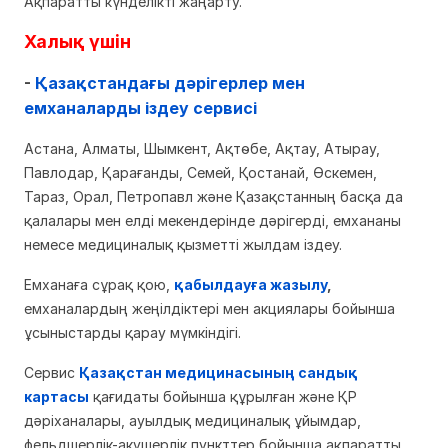
Ақпаратты күнделікті жаңарту.
Халық үшін
-
Қазақстандағы дәрігерлер мен
емханаларды іздеу сервисі
Астана, Алматы, Шымкент, Ақтөбе, Ақтау, Атырау,
Павлодар, Қарағанды, Семей, Қостанай, Өскемен,
Тараз, Орал, Петропавл және Қазақстанның басқа да
қалалары мен елді мекендерінде дәрігерді, емхананы
немесе медициналық қызметті жылдам іздеу.
Емханаға сұрақ қою,
қабылдауға жазылу
,
емханалардың жеңілдіктері мен акциялары бойынша
ұсыныстарды қарау мүмкіндігі.
Сервис
Қазақстан медицинасының сандық
картасы
қағидаты бойынша құрылған және ҚР
дәріханалары, ауылдық медициналық ұйымдар,
фельдшерлік-акушерлік пункттер бойынша ақпаратты