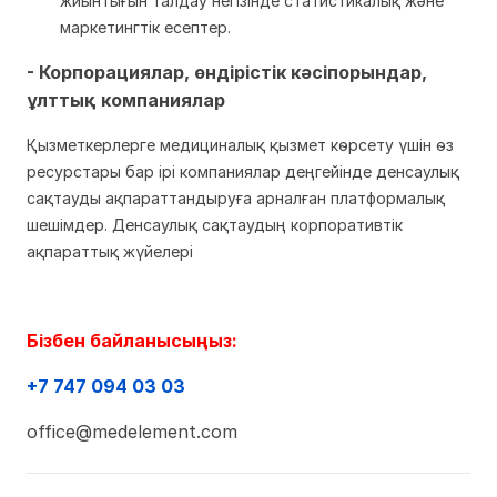
жиынтығын талдау негізінде статистикалық және
маркетингтік есептер.
- Корпорациялар, өндірістік кәсіпорындар,
ұлттық компаниялар
Қызметкерлерге медициналық қызмет көрсету үшін өз
ресурстары бар ірі компаниялар деңгейінде денсаулық
сақтауды ақпараттандыруға арналған платформалық
шешімдер. Денсаулық сақтаудың корпоративтік
ақпараттық жүйелері
Бізбен байланысыңыз:
+7 747 094 03 03
office@medelement.com