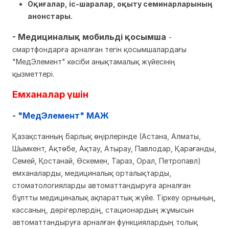
Оқиғалар, іс-шаралар, оқыту семинарларының
анонстары.
- Медициналық мобильді қосымша
-
смартфондарға арналған тегін қосымшалардағы
"МедЭлемент" кәсіби анықтамалық жүйесінің
қызметтері.
Емханалар үшін
-
"МедЭлемент" МАЖ
Қазақстанның барлық өңірлерінде (Астана, Алматы,
Шымкент, Ақтөбе, Ақтау, Атырау, Павлодар, Қарағанды,
Семей, Қостанай, Өскемен, Тараз, Орал, Петропавл)
емханаларды, медициналық орталықтарды,
стоматологияларды автоматтандыруға арналған
бұлтты медициналық ақпараттық жүйе. Тіркеу орнының,
кассаның, дәрігерлердің, стационардың жұмысын
автоматтандыруға арналған функциялардың толық