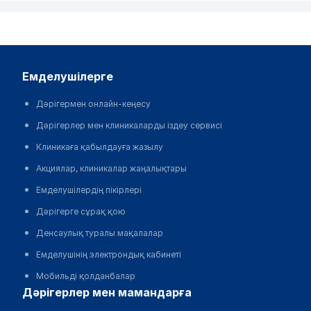
емделушілерге
Дәрігермен онлайн-кеңесу
Дәрігерлер мен клиникаларды іздеу сервисі
Клиникаға қабылдауға жазылу
Акциялар, клиникалар жаңалықтары
Емделушілердің пікірлері
Дәрігерге сұрақ қою
Денсаулық туралы мақалалар
Емделушінің электрондық кабинеті
Мобильді қолданбалар
дәрігерлер мен мамандарға