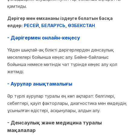
қамтиды.
Дәрігер мен емхананы іздеуге болатын басқа
елдер:
РЕСЕЙ
,
БЕЛАРУСЬ
,
ӨЗБЕКСТАН
- Дәрігермен онлайн-кеңесу
Үйден шықпай-ақ білікті дәрігерлерден денсаулық
мәселелері бойынша кеңес алу. Бейне-байланыс
бойынша немесе мәтіндік чат түрінде кеңес алу қол
жетімді.
- Аурулар анықтамалығы
Әр түрлі аурулар туралы ең көп ақпарат: белгілері,
себептері, қауіп факторлары, диагностика мен емдеудің
ұсынылған әдістері, асқынулары, алдын алу.
-
Денсаулық және медицина туралы
мақалалар