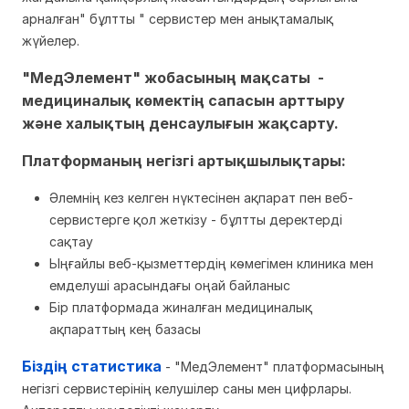
арналған" бұлтты " сервистер мен анықтамалық
жүйелер.
"МедЭлемент" жобасының мақсаты -
медициналық көмектің сапасын арттыру
және халықтың денсаулығын жақсарту.
Платформаның негізгі артықшылықтары:
Әлемнің кез келген нүктесінен ақпарат пен веб-
сервистерге қол жеткізу - бұлтты деректерді
сақтау
Ыңғайлы веб-қызметтердің көмегімен клиника мен
емделуші арасындағы оңай байланыс
Бір платформада жиналған медициналық
ақпараттың кең базасы
Біздің статистика
- "МедЭлемент" платформасының
негізгі сервистерінің келушілер саны мен цифрлары.