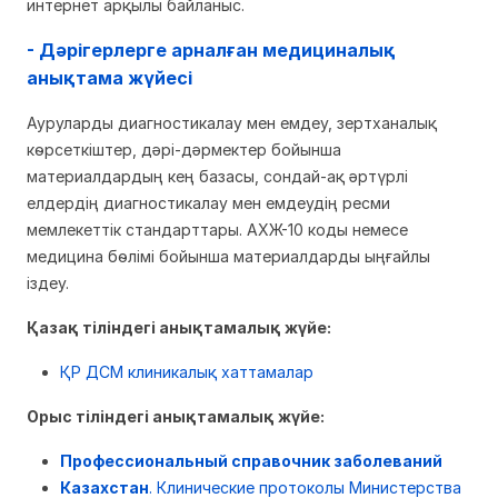
интернет арқылы байланыс.
- Дәрігерлерге арналған медициналық
анықтама жүйесі
Ауруларды диагностикалау мен емдеу, зертханалық
көрсеткіштер, дәрі-дәрмектер бойынша
материалдардың кең базасы, сондай-ақ әртүрлі
елдердің диагностикалау мен емдеудің ресми
мемлекеттік стандарттары. АХЖ-10 коды немесе
медицина бөлімі бойынша материалдарды ыңғайлы
іздеу.
Қазақ тіліндегі анықтамалық жүйе:
ҚР ДСМ клиникалық хаттамалар
Орыс тіліндегі анықтамалық жүйе:
Профессиональный справочник заболеваний
Казахстан
. Клинические протоколы Министерства