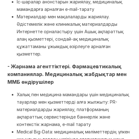
Іс-шаралар анонстарын жариялау, медициналық
мамандарға арналған e-mail-тарату
Материалдар мен мақалаларды жариялау.
Әдістемелік және клиникалық материалдарды
Интернетте орналастыру үшін Ашық ақпараттық
алаң қызметтері, сондай-ақ медициналық
құжаттаманы ұжымдық әзірлеуге арналған
қызметтер.
- Жарнама агенттіктері. Фармацевтикалық
компаниялар. Медициналық жабдықтар мен
ММБ өндірушілер
Халық пен медицина мамандары үшін медициналық
тауарлар мен қызметтерді алға жылжыту: PR-
материалдарды жариялау, платформаның
ақпараттық сервистерінде баннерлік және
контекстік жарнама, e-mail тарату
Medical Big-Data: медициналық мәліметтердің үлкен