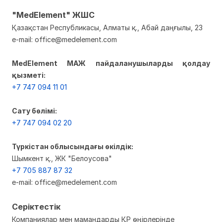
"MedElement" ЖШС
Қазақстан Республикасы, Алматы қ., Абай даңғылы, 23
e-mail: office@medelement.com
MedElement МАЖ пайдаланушыларды қолдау
қызметі:
+7 747 094 11 01
Сату бөлімі:
+7 747 094 02 20
Түркістан облысындағы өкілдік:
Шымкент қ., ЖК "Белоусова"
+7 705 887 87 32
e-mail: office@medelement.com
Серіктестік
Компаниялар мен мамандарды ҚР өңірлерінде