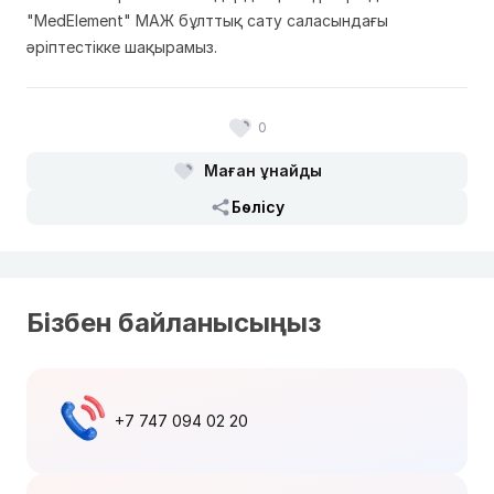
"MedElement" МАЖ бұлттық сату саласындағы
әріптестікке шақырамыз.
0
Маған ұнайды
Бөлісу
Бізбен байланысыңыз
+7 747 094 02 20