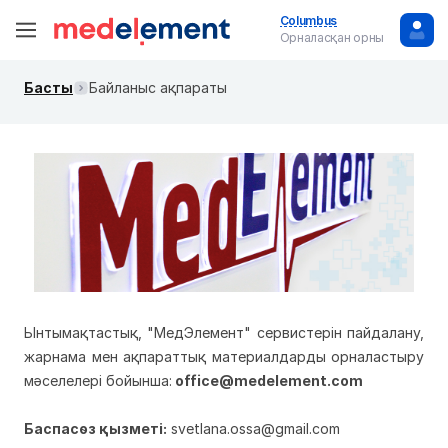
Columbus
Орналасқан орны
Басты
Байланыс ақпараты
Ынтымақтастық, "МедЭлемент" сервистерін пайдалану,
жарнама мен ақпараттық материалдарды орналастыру
мәселелері бойынша:
office@medelement.com
Баспасөз қызметі:
svetlana.ossa@gmail.com