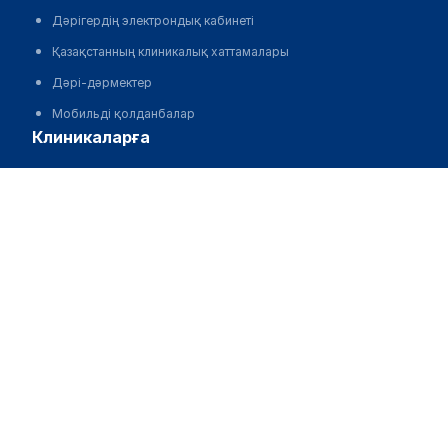
Дәрігердің электрондық кабинеті
Қазақстанның клиникалық хаттамалары
Дәрі-дәрмектер
Мобильді қолданбалар
клиникаларға
Клиникаларды автоматтандыру, МАЖ
Клиникаларды жарнамалау және алға жылжыту
Клиника сайтын әзірлеу
бизнес үшін
Жарнама орналастыру
Әзірлеушілер мен стартаптарға
Медициналық қауымдастықтарға
Корпорациялар мен аймақтар үшін
біз туралы