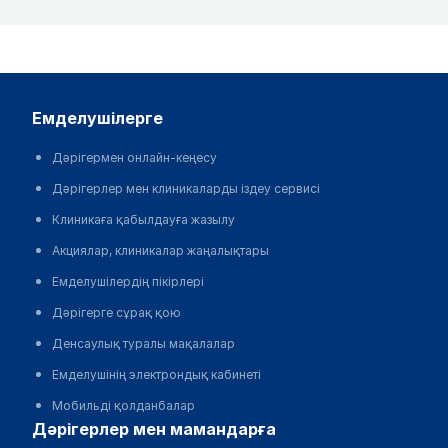
емделушілерге
Дәрігермен онлайн-кеңесу
Дәрігерлер мен клиникаларды іздеу сервисі
Клиникаға қабылдауға жазылу
Акциялар, клиникалар жаңалықтары
Емделушілердің пікірлері
Дәрігерге сұрақ қою
Денсаулық туралы мақалалар
Емделушінің электрондық кабинеті
Мобильді қолданбалар
дәрігерлер мен мамандарға