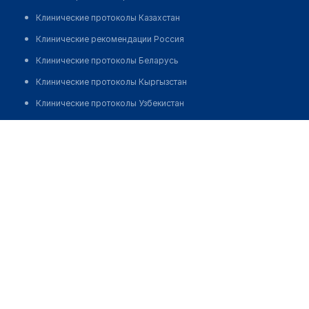
Клинические протоколы Казахстан
Клинические рекомендации Россия
Клинические протоколы Беларусь
Клинические протоколы Кыргызстан
Клинические протоколы Узбекистан
Клинические протоколы диагностики и лечения
Аптека №77 на Зональной
Обзоры мировой медицинской периодики
Позвонить
Заболевания: обзорные статьи
Новости здравоохранения
Медикаменты
Лабораторные показатели
Медицинские термины
Мобильные приложения
клиникам