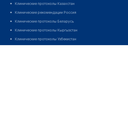
Клинические протоколы Казахстан
Клинические рекомендации Россия
Клинические протоколы Беларусь
Клинические протоколы Кыргызстан
Клинические протоколы Узбекистан
Клинические протоколы диагностики и лечения
Аптека №3 "НОВАМЕДИКА"
Обзоры мировой медицинской периодики
Позвонить
Заболевания: обзорные статьи
Новости здравоохранения
Медикаменты
Лабораторные показатели
Медицинские термины
Мобильные приложения
клиникам
МИС для клиники