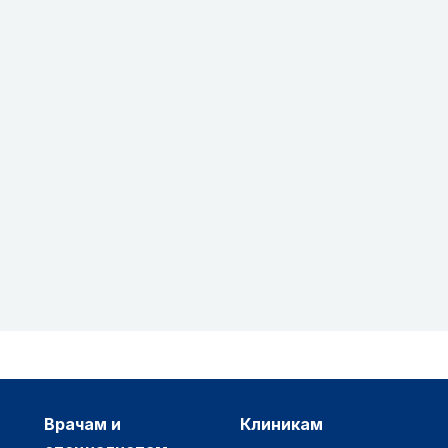
врачам и
клиникам