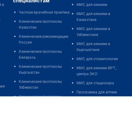
специалистам
й и
МИС для клиники
Частная врачебная практика
МИС для клиники в
к
Казахстане
Клинические протоколы
Казахстан
МИС для клиники в
Узбекистане
Клинические рекомендации
Россия
МИС для клиники в
Кыргызстане
Клинические протоколы
Беларусь
МИС для стоматологии
Клинические протоколы
МИС для клиники ВРТ,
Кыргызстан
центра ЭКО
Клинические протоколы
МИС для стационара
ния
Узбекистан
Программа для аптеки
Клинические протоколы
Автоматизация блока
диагностики и лечения
питания
Обзоры мировой
Реклама и продвижение
медицинской периодики
клиник
Заболевания: обзорные
Разработка сайта клиники