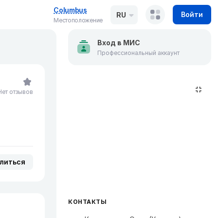
Columbus
Войти
RU
Местоположение
Вход в МИС
Профессиональный аккаунт
Нет отзывов
литься
КОНТАКТЫ