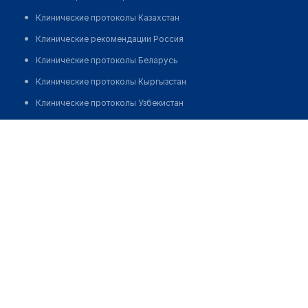
Клинические протоколы Казахстан
Клинические рекомендации Россия
Клинические протоколы Беларусь
Клинические протоколы Кыргызстан
Клинические протоколы Узбекистан
Клинические протоколы диагностики и лечения
Аптечный дом "ГИППОКРАТ"
Обзоры мировой медицинской периодики
Позвонить
Заболевания: обзорные статьи
Новости здравоохранения
Медикаменты
Лабораторные показатели
Медицинские термины
Мобильные приложения
клиникам