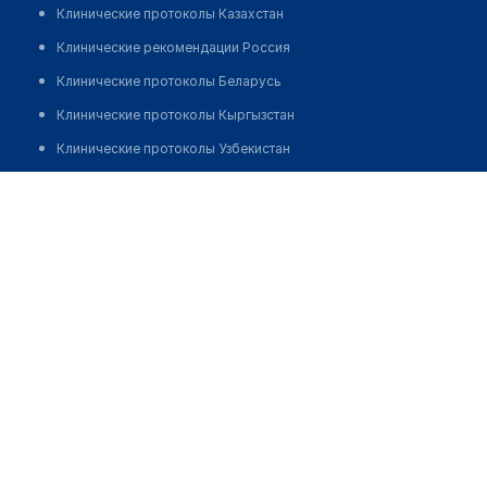
Клинические протоколы Казахстан
Клинические рекомендации Россия
Клинические протоколы Беларусь
Клинические протоколы Кыргызстан
Клинические протоколы Узбекистан
Клинические протоколы диагностики и лечения
Медицинская компания "ЛАБСТОРИ" на Бассейной
Обзоры мировой медицинской периодики
Позвонить
Заболевания: обзорные статьи
Новости здравоохранения
Медикаменты
Лабораторные показатели
Медицинские термины
Мобильные приложения
клиникам
МИС для клиники