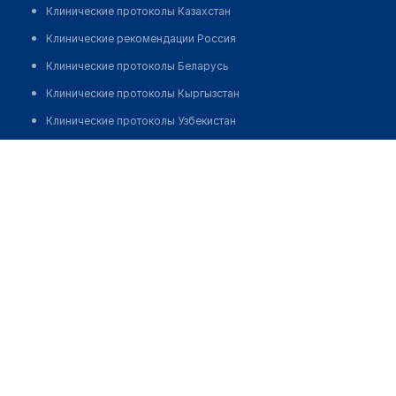
Клинические протоколы Казахстан
Клинические рекомендации Россия
Клинические протоколы Беларусь
Клинические протоколы Кыргызстан
Клинические протоколы Узбекистан
Клинические протоколы диагностики и лечения
Аптека "FORTE" в мкр Казахфильм
Обзоры мировой медицинской периодики
Позвонить
Заболевания: обзорные статьи
Новости здравоохранения
Медикаменты
Лабораторные показатели
Медицинские термины
Мобильные приложения
клиникам
МИС для клиники