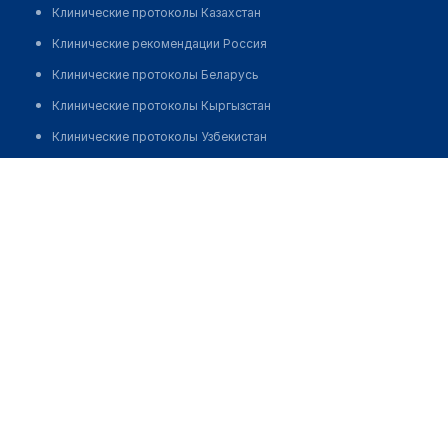
Клинические протоколы Казахстан
Клинические рекомендации Россия
Клинические протоколы Беларусь
Клинические протоколы Кыргызстан
Клинические протоколы Узбекистан
Клинические протоколы диагностики и лечения
Аптека №749 "ЗЕЛЕНАЯ АПТЕКА"
Обзоры мировой медицинской периодики
Позвонить
Заболевания: обзорные статьи
Новости здравоохранения
Медикаменты
Лабораторные показатели
Медицинские термины
Мобильные приложения
клиникам
МИС для клиники