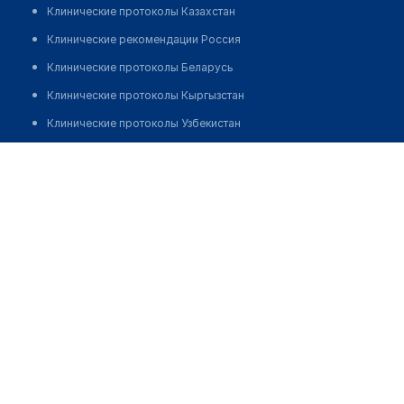
Клинические протоколы Казахстан
Клинические рекомендации Россия
Клинические протоколы Беларусь
Клинические протоколы Кыргызстан
Клинические протоколы Узбекистан
Клинические протоколы диагностики и лечения
Аптека №10 "ОСТРОВ ЗДОРОВЬЯ"
Обзоры мировой медицинской периодики
Позвонить
Заболевания: обзорные статьи
Новости здравоохранения
Медикаменты
Лабораторные показатели
Медицинские термины
Мобильные приложения
клиникам
МИС для клиники