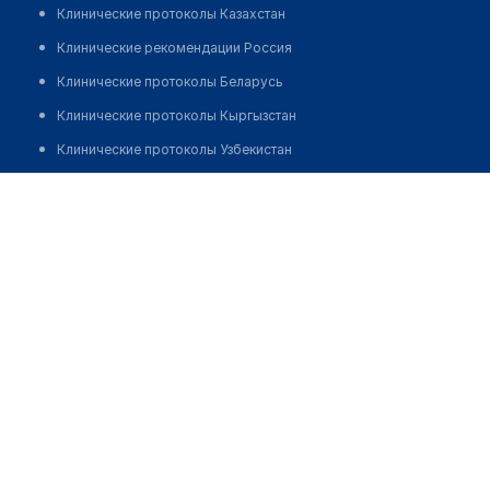
Клинические протоколы Казахстан
Клинические рекомендации Россия
Клинические протоколы Беларусь
Клинические протоколы Кыргызстан
Клинические протоколы Узбекистан
Клинические протоколы диагностики и лечения
Аптека в мкр Сайрам, д. 13Г
Обзоры мировой медицинской периодики
Позвонить
Заболевания: обзорные статьи
Новости здравоохранения
Медикаменты
Лабораторные показатели
Медицинские термины
Мобильные приложения
клиникам
МИС для клиники