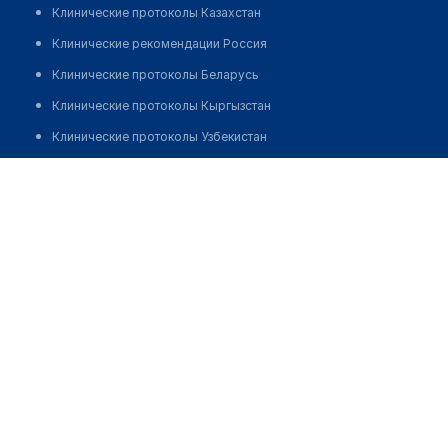
Клинические протоколы Казахстан
Клинические рекомендации Россия
Клинические протоколы Беларусь
Клинические протоколы Кыргызстан
Клинические протоколы Узбекистан
Клинические протоколы диагностики и лечения
Аптека на ул. Бесшатыр 3 (Улжан 2)
Обзоры мировой медицинской периодики
Заболевания: обзорные статьи
Новости здравоохранения
Медикаменты
Лабораторные показатели
Медицинские термины
Мобильные приложения
клиникам
МИС для клиники