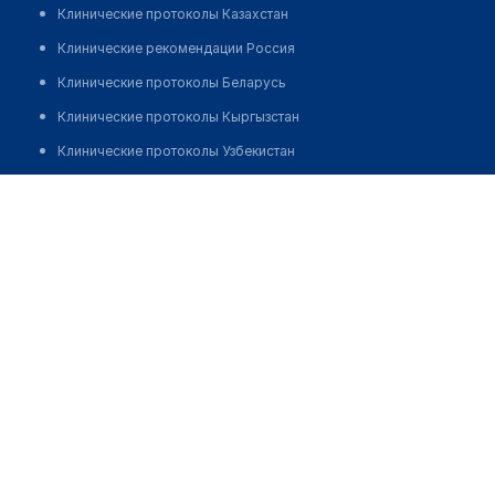
Клинические протоколы Казахстан
Клинические рекомендации Россия
Клинические протоколы Беларусь
Клинические протоколы Кыргызстан
Клинические протоколы Узбекистан
Клинические протоколы диагностики и лечения
Аптека №210 "ФАРМАЦИЯ"
Обзоры мировой медицинской периодики
Позвонить
Заболевания: обзорные статьи
Новости здравоохранения
Медикаменты
Лабораторные показатели
Медицинские термины
Мобильные приложения
клиникам
МИС для клиники