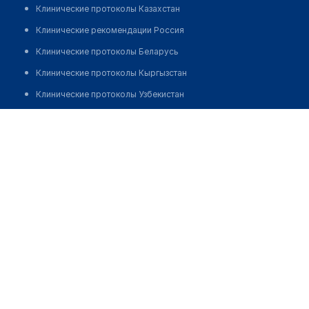
Клинические протоколы Казахстан
Клинические рекомендации Россия
Клинические протоколы Беларусь
Клинические протоколы Кыргызстан
Клинические протоколы Узбекистан
Клинические протоколы диагностики и лечения
Аптека на ул. Бурабай 36А
Обзоры мировой медицинской периодики
Позвонить
Заболевания: обзорные статьи
Новости здравоохранения
Медикаменты
Лабораторные показатели
Медицинские термины
Мобильные приложения
клиникам
МИС для клиники