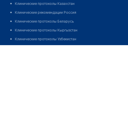
Клинические протоколы Казахстан
Клинические рекомендации Россия
Клинические протоколы Беларусь
Клинические протоколы Кыргызстан
Клинические протоколы Узбекистан
Клинические протоколы диагностики и лечения
Аптека №6 "ПЛАНЕТА ЗДОРОВЬЯ"
Обзоры мировой медицинской периодики
Позвонить
Заболевания: обзорные статьи
Новости здравоохранения
Медикаменты
Лабораторные показатели
Медицинские термины
Мобильные приложения
клиникам
МИС для клиники